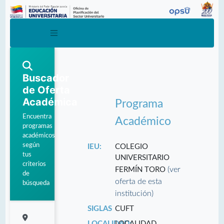
Buscador
de Oferta
Académica
Programa
Encuentra
Académico
programas
académicos
según
IEU:
COLEGIO
tus
UNIVERSITARIO
criterios
(ver
FERMÍN TORO
de
oferta de esta
búsqueda
institución)
SIGLAS
CUFT
LOCALIDAD:
LOCALIDAD