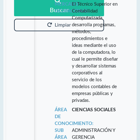
MERCADO
El Técnico Superior en
Buscar
OCUPACIONAL:
Contabilidad
Computarizada
desarrolla programas,
Limpiar
métodos,
procedimientos e
ideas mediante el uso
de la computadora, lo
cual le permite diseñar
y desarrollar sistemas
corporativos al
servicio de los
modelos contables de
empresas públicas y
privadas.
ÁREA
CIENCIAS SOCIALES
DE
CONOCIMIENTO:
SUB
ADMINISTRACIÓN Y
ÁREA
GERENCIA