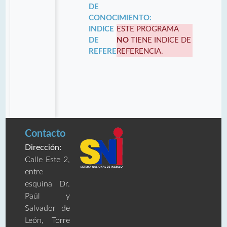
DE
CONOCIMIENTO:
INDICE
ESTE PROGRAMA
DE
NO
TIENE INDICE DE
REFERENCIA:
REFERENCIA.
Contacto
Dirección:
Calle Este 2,
entre
esquina Dr.
Paúl y
Salvador de
León, Torre