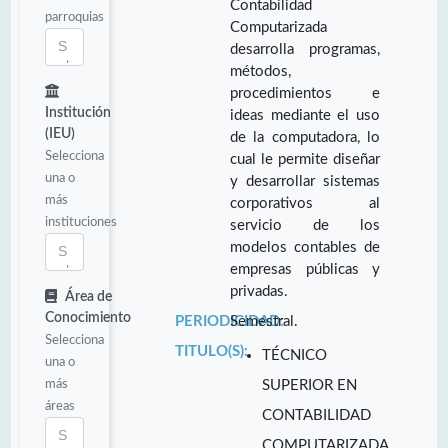
Contabilidad
parroquias
Computarizada
desarrolla programas,
métodos,
procedimientos e
Institución
ideas mediante el uso
(IEU)
de la computadora, lo
Selecciona
cual le permite diseñar
una o
y desarrollar sistemas
más
corporativos al
instituciones
servicio de los
modelos contables de
empresas públicas y
privadas.
Área de
Conocimiento
PERIODICIDAD:
Semestral.
Selecciona
TITULO(S):
TÉCNICO
una o
más
SUPERIOR EN
áreas
CONTABILIDAD
COMPUTARIZADA