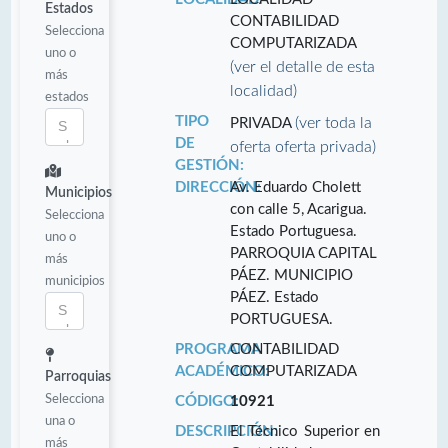
Estados
CONTABILIDAD
Selecciona
COMPUTARIZADA
uno o
(ver el detalle de esta
más
localidad)
estados
TIPO
(ver toda la
PRIVADA
DE
oferta oferta privada)
GESTIÓN:
DIRECCIÓN:
Av. Eduardo Cholett
Municipios
con calle 5, Acarigua.
Selecciona
Estado Portuguesa.
uno o
PARROQUIA CAPITAL
más
PÁEZ. MUNICIPIO
municipios
PÁEZ. Estado
PORTUGUESA.
PROGRAMA
CONTABILIDAD
ACADÉMICO:
COMPUTARIZADA
Parroquias
Selecciona
CÓDIGO:
10921
una o
DESCRIPCIÓN:
El Técnico Superior en
más