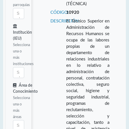
(TÉCNICA)
parroquias
CÓDIGO:
10920
DESCRIPCIÓN:
El Técnico Superior en
Administración de
Institución
Recursos Humanos se
(IEU)
ocupa de las labores
Selecciona
propias de un
una o
departamento de
más
relaciones industriales
instituciones
en lo relativo a
administración de
personal, contratación
colectiva, seguro
Área de
social, higiene y
Conocimiento
seguridad industrial,
Selecciona
programas de
una o
reclutamiento,
más
selección y
áreas
capacitación, tanto a
nivel de asistencia