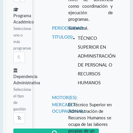
como coordinación y
ejecución de
Programa
programas.
Académico
PERIODICIDAD:
Semestral.
Selecciona
uno o
TITULO(S):
TÉCNICO
más
SUPERIOR EN
programas
ADMINISTRACIÓN
DE PERSONAL O
RECURSOS
Dependencia
HUMANOS
Administrativa
Selecciona
el tipo
MOTOR(ES):
de
MERCADO
El Técnico Superior en
gestión
OCUPACIONAL:
Administración de
Recursos Humanos se
ocupa de las labores
propias de un