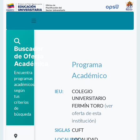
Buscador
de Oferta
Académica
Programa
Encuentra
Académico
programas
académicos
según
IEU:
COLEGIO
tus
UNIVERSITARIO
criterios
(ver
FERMÍN TORO
de
oferta de esta
búsqueda
institución)
SIGLAS
CUFT
LOCALIDAD:
LOCALIDAD