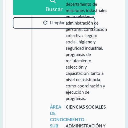
departamento de
Buscar
relaciones industriales
en lo relativo a
Limpiar
administración de
personal, contratación
colectiva, seguro
social, higiene y
seguridad industrial,
programas de
reclutamiento,
selección y
capacitación, tanto a
nivel de asistencia
como coordinación y
ejecución de
programas.
ÁREA
CIENCIAS SOCIALES
DE
CONOCIMIENTO:
SUB
ADMINISTRACIÓN Y