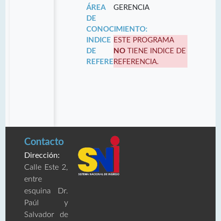
ÁREA
GERENCIA
DE
CONOCIMIENTO:
INDICE
ESTE PROGRAMA
DE
NO
TIENE INDICE DE
REFERENCIA:
REFERENCIA.
Contacto
Dirección:
Calle Este 2,
entre
esquina Dr.
Paúl y
Salvador de