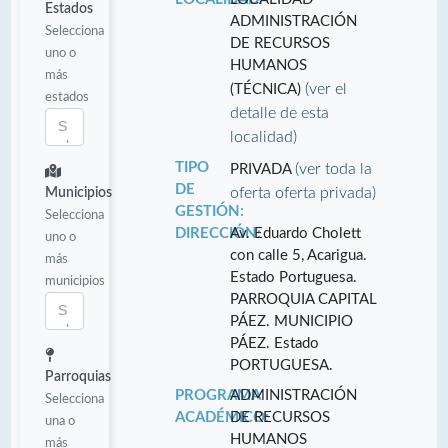
Estados
ADMINISTRACIÓN
Selecciona
DE RECURSOS
uno o
HUMANOS
más
(ver el
(TÉCNICA)
estados
detalle de esta
localidad)
TIPO
(ver toda la
PRIVADA
DE
oferta oferta privada)
Municipios
GESTIÓN:
Selecciona
DIRECCIÓN:
Av. Eduardo Cholett
uno o
con calle 5, Acarigua.
más
Estado Portuguesa.
municipios
PARROQUIA CAPITAL
PÁEZ. MUNICIPIO
PÁEZ. Estado
PORTUGUESA.
Parroquias
PROGRAMA
ADMINISTRACIÓN
Selecciona
ACADÉMICO:
DE RECURSOS
una o
HUMANOS
más