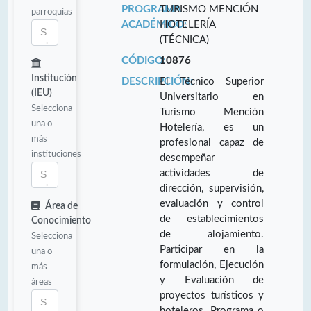
PROGRAMA
TURISMO MENCIÓN
parroquias
ACADÉMICO:
HOTELERÍA
(TÉCNICA)
CÓDIGO:
10876
Institución
DESCRIPCIÓN:
El Técnico Superior
(IEU)
Universitario en
Selecciona
Turismo Mención
una o
Hotelería, es un
más
profesional capaz de
instituciones
desempeñar
actividades de
dirección, supervisión,
evaluación y control
Área de
de establecimientos
Conocimiento
de alojamiento.
Selecciona
Participar en la
una o
formulación, Ejecución
más
y Evaluación de
áreas
proyectos turísticos y
hoteleros. Programa o