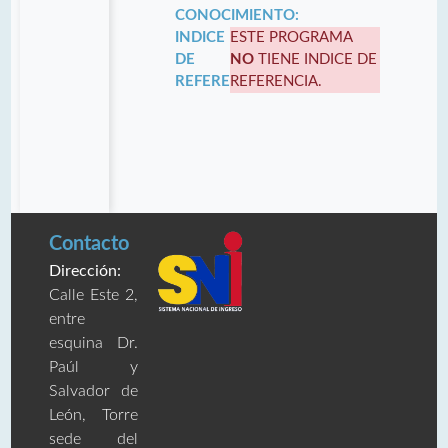
CONOCIMIENTO:
INDICE
ESTE PROGRAMA
DE
NO
TIENE INDICE DE
REFERENCIA:
REFERENCIA.
Contacto
Dirección:
Calle Este 2,
entre
esquina Dr.
Paúl y
Salvador de
León, Torre
sede del