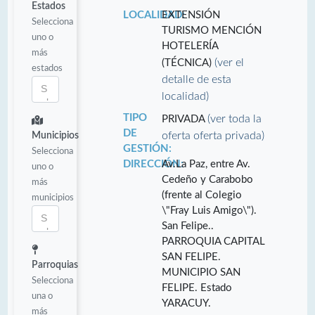
Estados
LOCALIDAD:
EXTENSIÓN
Selecciona
TURISMO MENCIÓN
uno o
HOTELERÍA
más
(ver el
(TÉCNICA)
estados
detalle de esta
localidad)
TIPO
(ver toda la
PRIVADA
DE
oferta oferta privada)
Municipios
GESTIÓN:
Selecciona
DIRECCIÓN:
Av.La Paz, entre Av.
uno o
Cedeño y Carabobo
más
(frente al Colegio
municipios
\"Fray Luis Amigo\").
San Felipe..
PARROQUIA CAPITAL
SAN FELIPE.
Parroquias
MUNICIPIO SAN
Selecciona
FELIPE. Estado
una o
YARACUY.
más