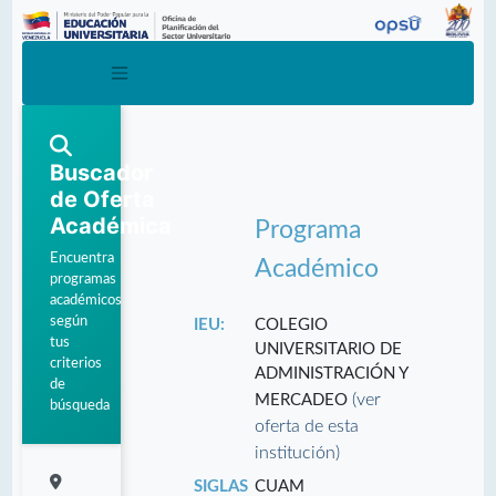
Buscador
de Oferta
Académica
Programa
Encuentra
Académico
programas
académicos
según
IEU:
COLEGIO
tus
UNIVERSITARIO DE
criterios
ADMINISTRACIÓN Y
de
(ver
MERCADEO
búsqueda
oferta de esta
institución)
SIGLAS
CUAM