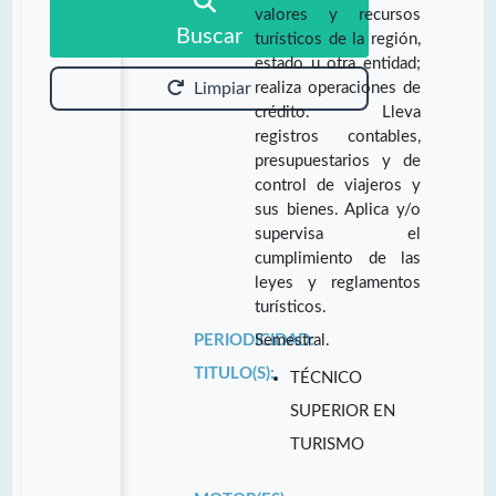
valores y recursos
Buscar
turísticos de la región,
estado u otra entidad;
realiza operaciones de
Limpiar
crédito. Lleva
registros contables,
presupuestarios y de
control de viajeros y
sus bienes. Aplica y/o
supervisa el
cumplimiento de las
leyes y reglamentos
turísticos.
PERIODICIDAD:
Semestral.
TITULO(S):
TÉCNICO
SUPERIOR EN
TURISMO