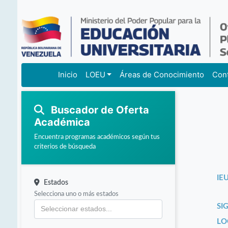
Inicio
LOEU
Áreas de Conocimiento
Con
Buscador de Oferta
Académica
Encuentra programas académicos según tus
criterios de búsqueda
IEU
Estados
Selecciona uno o más estados
SI
LO