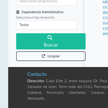
ME
OC
Dependencia Administrativa
ÁR
Selecciona el tipo de gestión
CO
SU
CO
IN
Buscar
Limpiar
Contacto
Dirección:
Calle Este 2, entre esquina Dr. Paúl
Salvador de León, Torre sede del CNU, Parroqu
Catedral, Municipio Libertador. Caracas
Venezuela.