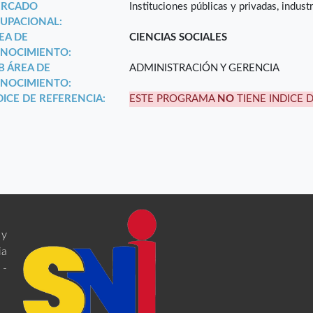
RCADO
Instituciones públicas y privadas, indust
UPACIONAL:
EA DE
CIENCIAS SOCIALES
NOCIMIENTO:
B ÁREA DE
ADMINISTRACIÓN Y GERENCIA
NOCIMIENTO:
DICE DE REFERENCIA:
ESTE PROGRAMA
NO
TIENE INDICE 
 y
ia
 -