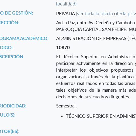
localidad)
PO DE GESTIÓN:
(ver toda la oferta oferta pri
PRIVADA
RECCIÓN:
Av.La Paz, entre Av. Cedeño y Carabobo (
PARROQUIA CAPITAL SAN FELIPE. MUN
OGRAMA ACADÉMICO:
ADMINISTRACIÓN DE EMPRESAS (TÉ
DIGO:
10870
SCRIPCIÓN:
El Técnico Superior en Administraci
participar activamente en la dirección 
interpretar los objetivos propuestos
organizacional a través de la planifica
esfuerzos realizados en todas las áreas 
tales objetivos de la manera más ade
decisiones de sus cuadros dirigentes.
RIODICIDAD:
Semestral.
ULO(S):
TÉCNICO SUPERIOR EN ADMINI
TOR(ES):