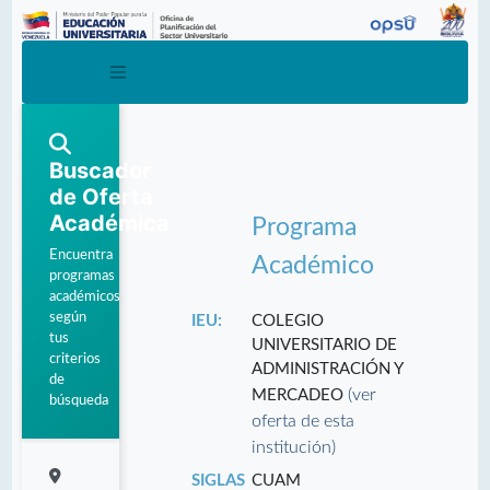
Buscador
de Oferta
Académica
Programa
Encuentra
Académico
programas
académicos
según
IEU:
COLEGIO
tus
UNIVERSITARIO DE
criterios
ADMINISTRACIÓN Y
de
(ver
MERCADEO
búsqueda
oferta de esta
institución)
SIGLAS
CUAM