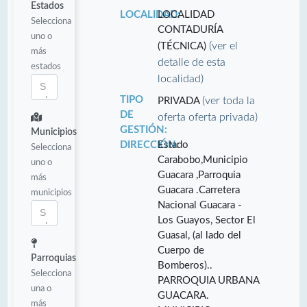
Estados
LOCALIDAD:
LOCALIDAD
Selecciona
CONTADURÍA
uno o
(ver el
(TÉCNICA)
más
detalle de esta
estados
localidad)
TIPO
(ver toda la
PRIVADA
DE
oferta oferta privada)
GESTIÓN:
Municipios
DIRECCIÓN:
Estado
Selecciona
Carabobo,Municipio
uno o
Guacara ,Parroquia
más
Guacara .Carretera
municipios
Nacional Guacara -
Los Guayos, Sector El
Guasal, (al lado del
Cuerpo de
Parroquias
Bomberos)..
Selecciona
PARROQUIA URBANA
una o
GUACARA.
más