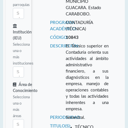
MUNICIPIO
parroquias
GUACARA. Estado
CARABOBO.
PROGRAMA
CONTADURÍA
ACADÉMICO:
(TÉCNICA)
Institución
CÓDIGO:
10843
(IEU)
Selecciona
DESCRIPCIÓN:
El Técnico superior en
una o
Contaduría orienta sus
más
actividades al ámbito
instituciones
administrativo
financiero, a sus
diagnósticos en la
empresa, manejo de
Área de
operaciones contables
Conocimiento
y todas las actividades
Selecciona
inherentes a una
una o
empresa.
más
áreas
PERIODICIDAD:
Semestral.
TITULO(S):
TÉCNICO