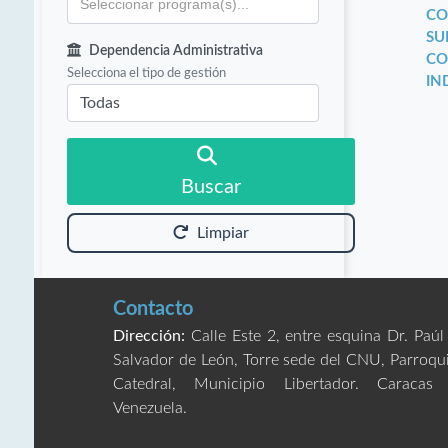
CO
SU
Dependencia Administrativa
CO
Selecciona el tipo de gestión
IN
Buscar
Limpiar
Contacto
Dirección:
Calle Este 2, entre esquina Dr. Paúl
Salvador de León, Torre sede del CNU, Parroqu
Catedral, Municipio Libertador. Caracas
Venezuela.