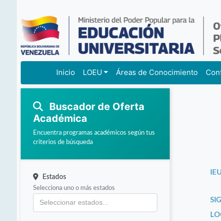
Inicio
LOEU
Áreas de Conocimiento
Con
Buscador de Oferta
Académica
Encuentra programas académicos según tus
criterios de búsqueda
IEU
Estados
Selecciona uno o más estados
SI
LO