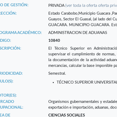
PO DE GESTIÓN:
(ver toda la oferta oferta pri
PRIVADA
RECCIÓN:
Estado Carabobo,Municipio Guacara ,Par
Guayos, Sector El Guasal, (al lado d
GUACARA. MUNICIPIO GUACARA. Es
OGRAMA ACADÉMICO:
ADMINISTRACION DE ADUANAS
DIGO:
10840
SCRIPCIÓN:
El Técnico Superior en Administrac
supervisar el cumplimiento de normas, 
la documentación de la actividad aduanera
mercancías, calcular la base imponible pa
RIODICIDAD:
Semestral.
ULO(S):
TÉCNICO SUPERIOR UNIVERSIT
TOR(ES):
RCADO
Organismos gubernamentales y estadales
UPACIONAL:
exportación e importación, aduanas, doc
EA DE
CIENCIAS SOCIALES