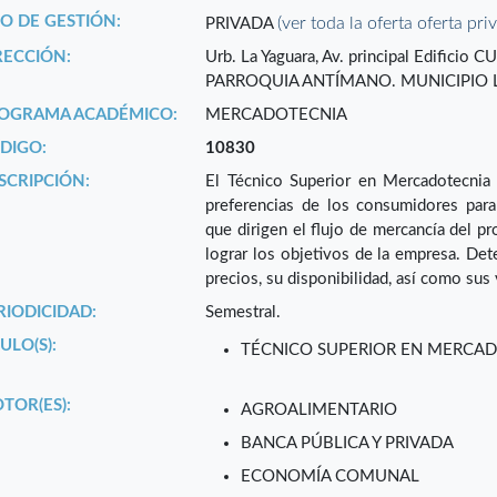
PO DE GESTIÓN:
(ver toda la oferta oferta pri
PRIVADA
RECCIÓN:
Urb. La Yaguara, Av. principal Edificio
PARROQUIA ANTÍMANO. MUNICIPIO LI
OGRAMA ACADÉMICO:
MERCADOTECNIA
DIGO:
10830
SCRIPCIÓN:
El Técnico Superior en Mercadotecnia 
preferencias de los consumidores para d
que dirigen el flujo de mercancía del pr
lograr los objetivos de la empresa. Det
precios, su disponibilidad, así como sus 
RIODICIDAD:
Semestral.
ULO(S):
TÉCNICO SUPERIOR EN MERCA
TOR(ES):
AGROALIMENTARIO
BANCA PÚBLICA Y PRIVADA
ECONOMÍA COMUNAL