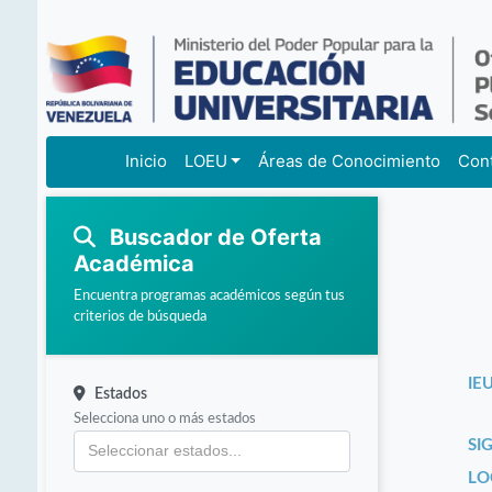
Inicio
LOEU
Áreas de Conocimiento
Con
Buscador de Oferta
Académica
Encuentra programas académicos según tus
criterios de búsqueda
IEU
Estados
Selecciona uno o más estados
SI
LO