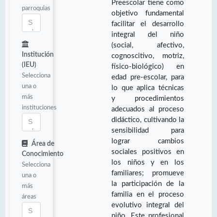
Preescolar tiene como
parroquias
objetivo fundamental
facilitar el desarrollo
integral del niño
(social, afectivo,
Institución
cognoscitivo, motriz,
(IEU)
físico-biológico) en
Selecciona
edad pre-escolar, para
una o
lo que aplica técnicas
más
y procedimientos
instituciones
adecuados al proceso
didáctico, cultivando la
sensibilidad para
lograr cambios
Área de
sociales positivos en
Conocimiento
los niños y en los
Selecciona
familiares; promueve
una o
la participación de la
más
familia en el proceso
áreas
evolutivo integral del
niño. Este profesional