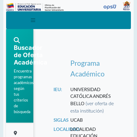
Buscador
de Oferta
Académica
Programa
Encuentra
Académico
programas
académicos
según
IEU:
UNIVERSIDAD
tus
CATÓLICA ANDRÉS
criterios
(ver oferta de
BELLO
de
esta institución)
búsqueda
SIGLAS
UCAB
LOCALIDAD:
LOCALIDAD
EDUCACIÓN