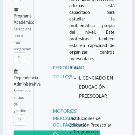
además está
capacitado para
Programa
estudiar la
Académico
problemática propia
Selecciona
del nivel. Este
uno o
profesional también
más
está en capacidad de
programas
organizar centros
preescolares.
PERIODICIDAD:
Anual.
TITULO(S):
Dependencia
LICENCIADO EN
Administrativa
EDUCACIÓN
Selecciona
PREESCOLAR
el tipo
de
gestión
MOTOR(ES):
MERCADO
Instituciones de
OCUPACIONAL:
educación Preescolar
y 1er grado de