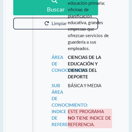
educación primaria;
Buscar
oficinas de
planificación
educativa, grandes
Limpiar
empresas que
ofrezcan servicios de
guardería a sus
empleados.
ÁREA
CIENCIAS DE LA
DE
EDUCACIÓN Y
CONOCIMIENTO:
CIENCIAS DEL
DEPORTE
SUB
BÁSICA Y MEDIA
ÁREA
DE
CONOCIMIENTO:
INDICE
ESTE PROGRAMA
DE
NO
TIENE INDICE DE
REFERENCIA:
REFERENCIA.