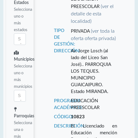
Estados
(ver el
PREESCOLAR
Selecciona
detalle de esta
uno o
localidad)
más
estados
TIPO
(ver toda la
PRIVADA
DE
oferta oferta privada)
GESTIÓN:
DIRECCIÓN:
Av. Jorge Losch (al
lado del Liceo San
Municipios
José).. PARROQUIA
Selecciona
LOS TEQUES.
uno o
MUNICIPIO
más
GUAICAIPURO.
municipios
Estado MIRANDA.
PROGRAMA
EDUCACIÓN
ACADÉMICO:
PREESCOLAR
Parroquias
CÓDIGO:
10823
Selecciona
DESCRIPCIÓN:
El Licenciado en
una o
Educación mención
más