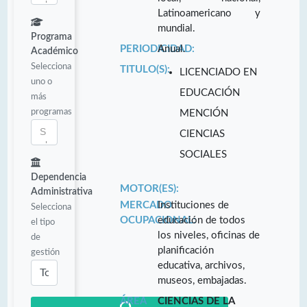
Latinoamericano y
mundial.
Programa
PERIODICIDAD:
Anual.
Académico
Selecciona
TITULO(S):
LICENCIADO EN
uno o
EDUCACIÓN
más
programas
MENCIÓN
CIENCIAS
SOCIALES
Dependencia
MOTOR(ES):
Administrativa
MERCADO
Instituciones de
Selecciona
OCUPACIONAL:
educación de todos
el tipo
los niveles, oficinas de
de
planificación
gestión
educativa, archivos,
museos, embajadas.
ÁREA
CIENCIAS DE LA