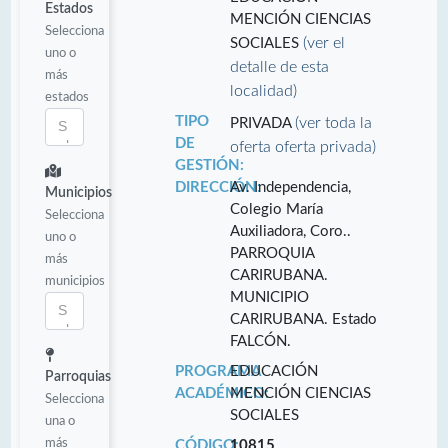
Estados
MENCIÓN CIENCIAS
Selecciona
(ver el
SOCIALES
uno o
detalle de esta
más
localidad)
estados
TIPO
(ver toda la
PRIVADA
DE
oferta oferta privada)
GESTIÓN:
DIRECCIÓN:
Av. Independencia,
Municipios
Colegio María
Selecciona
Auxiliadora, Coro..
uno o
PARROQUIA
más
CARIRUBANA.
municipios
MUNICIPIO
CARIRUBANA. Estado
FALCÓN.
PROGRAMA
EDUCACIÓN
Parroquias
ACADÉMICO:
MENCIÓN CIENCIAS
Selecciona
SOCIALES
una o
más
CÓDIGO:
10815