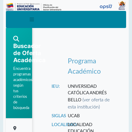
Buscador
de Oferta
Académica
Programa
Encuentra
Académico
programas
académicos
según
IEU:
UNIVERSIDAD
tus
CATÓLICA ANDRÉS
criterios
(ver oferta de
BELLO
de
esta institución)
búsqueda
SIGLAS
UCAB
LOCALIDAD:
LOCALIDAD
EDUCACIÓN