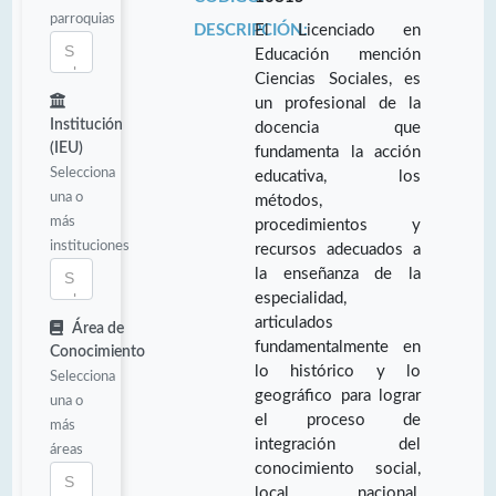
parroquias
DESCRIPCIÓN:
El Licenciado en
Educación mención
Ciencias Sociales, es
un profesional de la
Institución
docencia que
(IEU)
fundamenta la acción
Selecciona
educativa, los
una o
métodos,
más
procedimientos y
instituciones
recursos adecuados a
la enseñanza de la
especialidad,
articulados
Área de
fundamentalmente en
Conocimiento
lo histórico y lo
Selecciona
geográfico para lograr
una o
el proceso de
más
integración del
áreas
conocimiento social,
local, nacional,