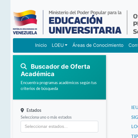
Inicio
LOEU
Áreas de Conocimiento
Con
Buscador de Oferta
Académica
Encuentra programas académicos según tus
criterios de búsqueda
IEU
Estados
Selecciona uno o más estados
SI
LO
TI