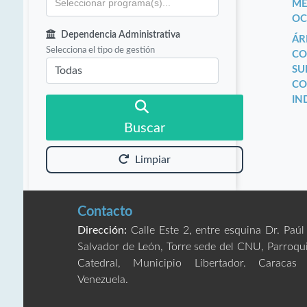
ME
OC
Dependencia Administrativa
ÁR
Selecciona el tipo de gestión
CO
SU
CO
IN
Buscar
Limpiar
Contacto
Dirección:
Calle Este 2, entre esquina Dr. Paúl
Salvador de León, Torre sede del CNU, Parroqu
Catedral, Municipio Libertador. Caracas
Venezuela.