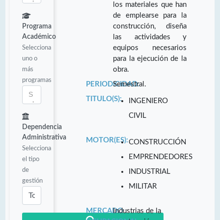
los materiales que han
de emplearse para la
construcción, diseña
Programa
Académico
las actividades y
Selecciona
equipos necesarios
uno o
para la ejecución de la
más
obra.
programas
PERIODICIDAD:
Semestral.
TITULO(S):
INGENIERO
CIVIL
Dependencia
Administrativa
MOTOR(ES):
CONSTRUCCIÓN
Selecciona
EMPRENDEDORES
el tipo
de
INDUSTRIAL
gestión
MILITAR
MERCADO
Industrias de la