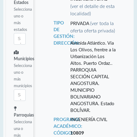
Estados
(ver el detalle de esta
Selecciona
localidad)
uno o
más
TIPO
(ver toda la
PRIVADA
estados
DE
oferta oferta privada)
GESTIÓN:
DIRECCIÓN:
Avenida Atlántico. Vía
Los Olivos, frentre a la
Urbanización Los
Municipios
Altos. Puerto Ordaz..
Selecciona
PARROQUIA
uno o
SECCIÓN CAPITAL
más
ANGOSTURA.
municipios
MUNICIPIO
BOLIVARIANO
ANGOSTURA. Estado
BOLÍVAR.
Parroquias
PROGRAMA
INGENIERÍA CIVIL
Selecciona
ACADÉMICO:
una o
CÓDIGO:
10809
más