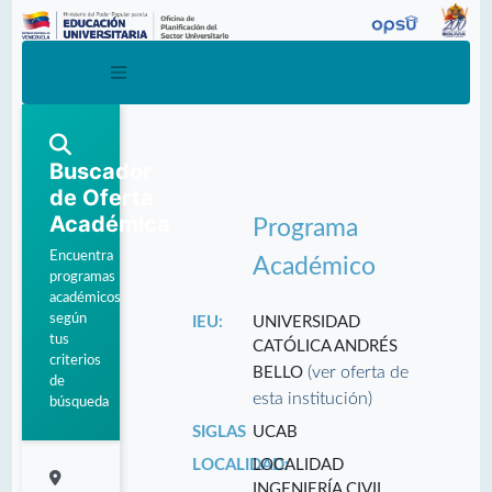
Buscador
de Oferta
Académica
Programa
Encuentra
Académico
programas
académicos
según
IEU:
UNIVERSIDAD
tus
CATÓLICA ANDRÉS
criterios
(ver oferta de
BELLO
de
esta institución)
búsqueda
SIGLAS
UCAB
LOCALIDAD:
LOCALIDAD
INGENIERÍA CIVIL