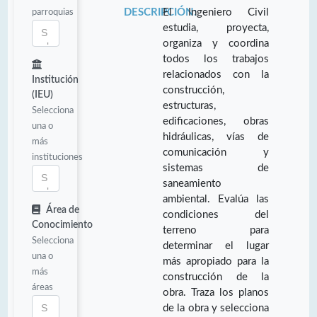
parroquias
DESCRIPCIÓN:
El Ingeniero Civil
estudia, proyecta,
organiza y coordina
todos los trabajos
relacionados con la
Institución
construcción,
(IEU)
estructuras,
Selecciona
edificaciones, obras
una o
hidráulicas, vías de
más
comunicación y
instituciones
sistemas de
saneamiento
ambiental. Evalúa las
Área de
condiciones del
Conocimiento
terreno para
Selecciona
determinar el lugar
una o
más apropiado para la
más
construcción de la
áreas
obra. Traza los planos
de la obra y selecciona