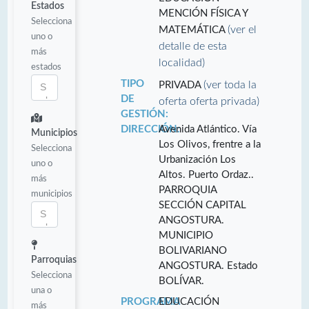
Estados
MENCIÓN FÍSICA Y
Selecciona
(ver el
MATEMÁTICA
uno o
detalle de esta
más
localidad)
estados
TIPO
(ver toda la
PRIVADA
DE
oferta oferta privada)
GESTIÓN:
DIRECCIÓN:
Avenida Atlántico. Vía
Municipios
Los Olivos, frentre a la
Selecciona
Urbanización Los
uno o
Altos. Puerto Ordaz..
más
PARROQUIA
municipios
SECCIÓN CAPITAL
ANGOSTURA.
MUNICIPIO
BOLIVARIANO
Parroquias
ANGOSTURA. Estado
Selecciona
BOLÍVAR.
una o
PROGRAMA
EDUCACIÓN
más