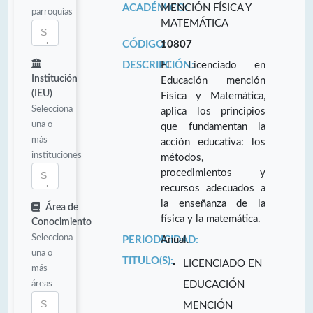
ACADÉMICO:
MENCIÓN FÍSICA Y
parroquias
MATEMÁTICA
CÓDIGO:
10807
DESCRIPCIÓN:
El Licenciado en
Institución
Educación mención
(IEU)
Física y Matemática,
Selecciona
aplica los principios
una o
que fundamentan la
más
acción educativa: los
instituciones
métodos,
procedimientos y
recursos adecuados a
la enseñanza de la
Área de
física y la matemática.
Conocimiento
Selecciona
PERIODICIDAD:
Anual.
una o
TITULO(S):
LICENCIADO EN
más
áreas
EDUCACIÓN
MENCIÓN