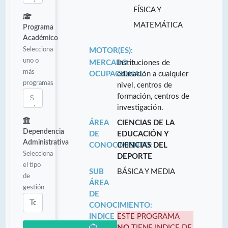
FÍSICA Y
MATEMÁTICA
Programa
Académico
Selecciona
MOTOR(ES):
uno o
MERCADO
Instituciones de
más
OCUPACIONAL:
educación a cualquier
programas
nivel, centros de
formación, centros de
investigación.
ÁREA
CIENCIAS DE LA
Dependencia
DE
EDUCACIÓN Y
Administrativa
CONOCIMIENTO:
CIENCIAS DEL
Selecciona
DEPORTE
el tipo
SUB
BÁSICA Y MEDIA
de
ÁREA
gestión
DE
CONOCIMIENTO:
INDICE
ESTE PROGRAMA
DE
NO
TIENE INDICE DE