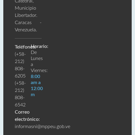
Catedral,
Municipio
Libertador.
Caracas -
Venezuela.
Horario:
Teléfonos:
De
(+58-
Lunes
212)
a
808-
Viernes:
6205
8:00
am a
(+58-
12:00
212)
m
808-
6542
Correo
electrónico:
informasni@mppeu.gob.ve