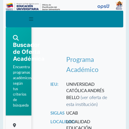
Buscador
de Oferta
Académica
Programa
Encuentra
Académico
programas
académicos
según
IEU:
UNIVERSIDAD
tus
CATÓLICA ANDRÉS
criterios
(ver oferta de
BELLO
de
esta institución)
búsqueda
SIGLAS
UCAB
LOCALIDAD:
LOCALIDAD
EDUCACIÓN