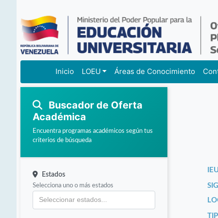
Inicio
LOEU
Áreas de Conocimiento
Con
Buscador de Oferta
Académica
Encuentra programas académicos según tus
criterios de búsqueda
IEU
Estados
Selecciona uno o más estados
SI
LO
TI