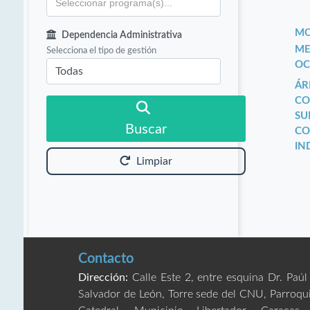
MO
Dependencia Administrativa
ME
Selecciona el tipo de gestión
OC
ÁR
CO
SU
Buscar
CO
IN
Limpiar
Contacto
Dirección:
Calle Este 2, entre esquina Dr. Paúl
Salvador de León, Torre sede del CNU, Parroqu