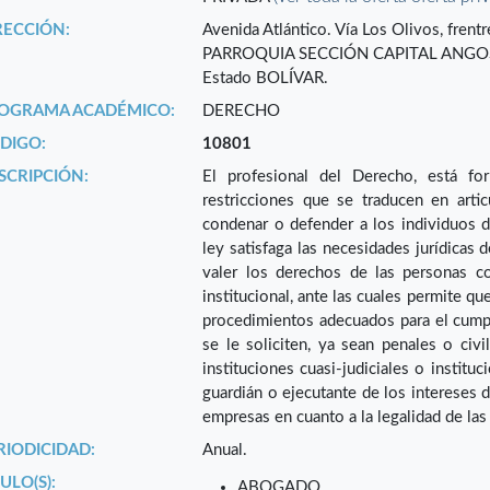
RECCIÓN:
Avenida Atlántico. Vía Los Olivos, frentr
PARROQUIA SECCIÓN CAPITAL ANGO
Estado BOLÍVAR.
OGRAMA ACADÉMICO:
DERECHO
DIGO:
10801
SCRIPCIÓN:
El profesional del Derecho, está fo
restricciones que se traducen en artic
condenar o defender a los individuos d
ley satisfaga las necesidades jurídicas 
valer los derechos de las personas co
institucional, ante las cuales permite qu
procedimientos adecuados para el cump
se le soliciten, ya sean penales o civi
instituciones cuasi-judiciales o institu
guardián o ejecutante de los intereses 
empresas en cuanto a la legalidad de las
RIODICIDAD:
Anual.
ULO(S):
ABOGADO