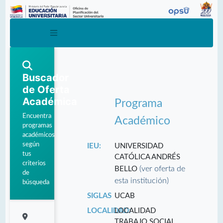
Buscador
de Oferta
Académica
Programa
Encuentra
Académico
programas
académicos
según
IEU:
UNIVERSIDAD
tus
CATÓLICA ANDRÉS
criterios
(ver oferta de
BELLO
de
esta institución)
búsqueda
SIGLAS
UCAB
LOCALIDAD:
LOCALIDAD
TRABAJO SOCIAL