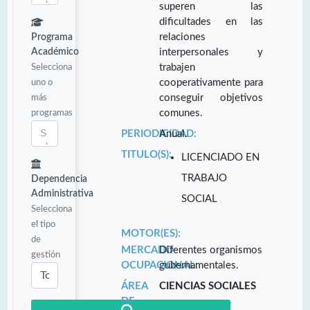
superen las
dificultades en las
relaciones
Programa
Académico
interpersonales y
Selecciona
trabajen
uno o
cooperativamente para
más
conseguir objetivos
programas
comunes.
PERIODICIDAD:
Anual.
TITULO(S):
LICENCIADO EN
TRABAJO
Dependencia
Administrativa
SOCIAL
Selecciona
el tipo
MOTOR(ES):
de
MERCADO
Diferentes organismos
gestión
OCUPACIONAL:
gubernamentales.
ÁREA
CIENCIAS SOCIALES
DE