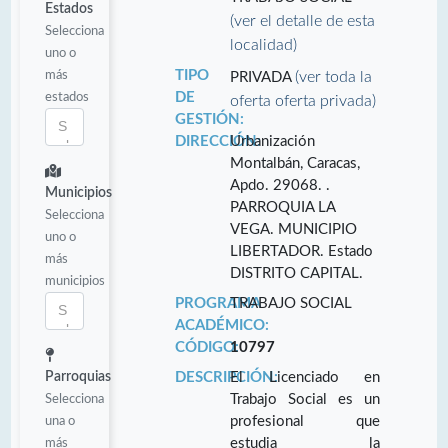
Estados
(ver el detalle de esta
Selecciona
localidad)
uno o
más
TIPO
(ver toda la
PRIVADA
estados
DE
oferta oferta privada)
GESTIÓN:
DIRECCIÓN:
Urbanización
Montalbán, Caracas,
Apdo. 29068. .
Municipios
PARROQUIA LA
Selecciona
VEGA. MUNICIPIO
uno o
LIBERTADOR. Estado
más
DISTRITO CAPITAL.
municipios
PROGRAMA
TRABAJO SOCIAL
ACADÉMICO:
CÓDIGO:
10797
Parroquias
DESCRIPCIÓN:
El Licenciado en
Selecciona
Trabajo Social es un
una o
profesional que
más
estudia la