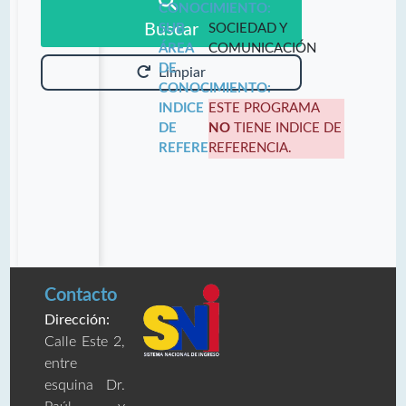
CONOCIMIENTO:
Buscar
SUB
SOCIEDAD Y
ÁREA
COMUNICACIÓN
DE
Limpiar
CONOCIMIENTO:
INDICE
ESTE PROGRAMA
DE
NO
TIENE INDICE DE
REFERENCIA:
REFERENCIA.
Contacto
Dirección:
Calle Este 2,
entre
esquina Dr.