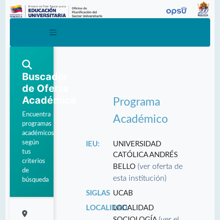
Buscador
de Oferta
Académica
Programa
Encuentra
Académico
programas
académicos
según
IEU:
UNIVERSIDAD
tus
CATÓLICA ANDRÉS
criterios
(ver oferta de
BELLO
de
esta institución)
búsqueda
SIGLAS
UCAB
LOCALIDAD:
LOCALIDAD
(ver el
SOCIOLOGÍA