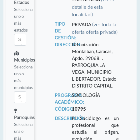
Estados
detalle de esta
Selecciona
localidad)
uno o
más
TIPO
(ver toda la
PRIVADA
estados
DE
oferta oferta privada)
GESTIÓN:
DIRECCIÓN:
Urbanización
Montalbán, Caracas,
Apdo. 29068. .
Municipios
PARROQUIA LA
Selecciona
VEGA. MUNICIPIO
uno o
LIBERTADOR. Estado
más
DISTRITO CAPITAL.
municipios
PROGRAMA
SOCIOLOGÍA
ACADÉMICO:
CÓDIGO:
10795
Parroquias
DESCRIPCIÓN:
El Sociólogo es un
Selecciona
profesional que
una o
estudia el origen,
más
evolución e