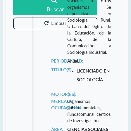
sociales u otros
organismos. Se
Buscar
especializa en
Sociología Rural,
Limpiar
Urbana, del Delito, de
la Educación, de la
Cultura, de la
Comunicación y
Sociología Industrial.
PERIODICIDAD:
Anual.
TITULO(S):
LICENCIADO EN
SOCIOLOGÍA
MOTOR(ES):
MERCADO
Organismos
OCUPACIONAL:
gubernamentales,
Fundacomunal, centros
de investigación.
ÁREA
CIENCIAS SOCIALES