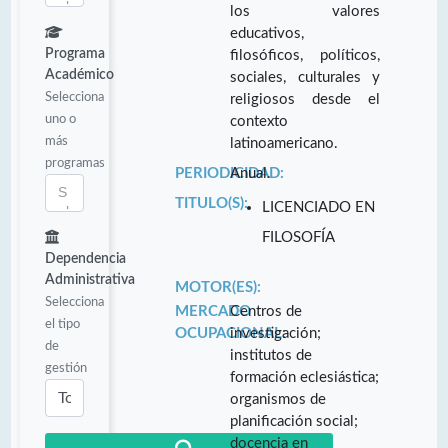
los valores
educativos,
Programa
filosóficos, políticos,
Académico
sociales, culturales y
Selecciona
religiosos desde el
uno o
contexto
más
latinoamericano.
programas
PERIODICIDAD:
Anual.
TITULO(S):
LICENCIADO EN
FILOSOFÍA
Dependencia
Administrativa
MOTOR(ES):
Selecciona
MERCADO
Centros de
el tipo
OCUPACIONAL:
investigación;
de
institutos de
gestión
formación eclesiástica;
organismos de
planificación social;
docencia en