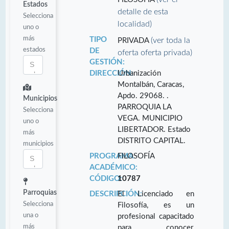
Estados
detalle de esta
Selecciona
localidad)
uno o
más
TIPO
(ver toda la
PRIVADA
estados
DE
oferta oferta privada)
GESTIÓN:
DIRECCIÓN:
Urbanización
Montalbán, Caracas,
Apdo. 29068. .
Municipios
PARROQUIA LA
Selecciona
VEGA. MUNICIPIO
uno o
LIBERTADOR. Estado
más
DISTRITO CAPITAL.
municipios
PROGRAMA
FILOSOFÍA
ACADÉMICO:
CÓDIGO:
10787
Parroquias
DESCRIPCIÓN:
El Licenciado en
Selecciona
Filosofía, es un
una o
profesional capacitado
más
para conocer,