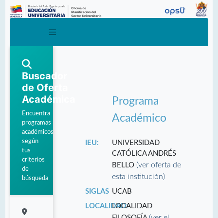
Buscador
de Oferta
Académica
Programa
Encuentra
Académico
programas
académicos
según
IEU:
UNIVERSIDAD
tus
CATÓLICA ANDRÉS
criterios
(ver oferta de
BELLO
de
esta institución)
búsqueda
SIGLAS
UCAB
LOCALIDAD:
LOCALIDAD
(ver el
FILOSOFÍA