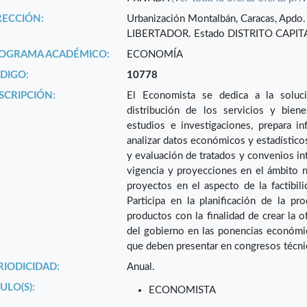
RECCIÓN:
Urbanización Montalbán, Caracas, Ap
LIBERTADOR. Estado DISTRITO CAPIT
OGRAMA ACADÉMICO:
ECONOMÍA
DIGO:
10778
SCRIPCIÓN:
El Economista se dedica a la soluc
distribución de los servicios y bien
estudios e investigaciones, prepara 
analizar datos económicos y estadísticos,
y evaluación de tratados y convenios int
vigencia y proyecciones en el ámbito na
proyectos en el aspecto de la factibil
Participa en la planificación de la pr
productos con la finalidad de crear la o
del gobierno en las ponencias económic
que deben presentar en congresos técni
RIODICIDAD:
Anual.
ULO(S):
ECONOMISTA