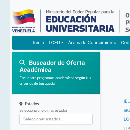
Inicio
LOEU
Áreas de Conocimiento
Con
Buscador de Oferta
Académica
Encuentra programas académicos según tus
criterios de búsqueda
IEU
Estados
Selecciona uno o más estados
SI
LO
TI