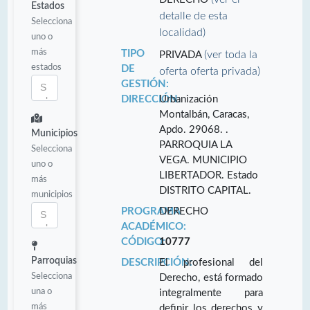
Estados
detalle de esta
Selecciona
localidad)
uno o
más
TIPO
(ver toda la
PRIVADA
estados
DE
oferta oferta privada)
GESTIÓN:
DIRECCIÓN:
Urbanización
Montalbán, Caracas,
Apdo. 29068. .
Municipios
PARROQUIA LA
Selecciona
VEGA. MUNICIPIO
uno o
LIBERTADOR. Estado
más
DISTRITO CAPITAL.
municipios
PROGRAMA
DERECHO
ACADÉMICO:
CÓDIGO:
10777
Parroquias
DESCRIPCIÓN:
El profesional del
Selecciona
Derecho, está formado
una o
integralmente para
más
definir los derechos y