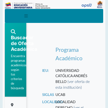
Buscador
de Oferta
Académica
Programa
Encuentra
Académico
programas
académicos
según
IEU:
UNIVERSIDAD
tus
CATÓLICA ANDRÉS
criterios
(ver oferta de
BELLO
de
esta institución)
búsqueda
SIGLAS
UCAB
LOCALIDAD:
LOCALIDAD
(ver el
DERECHO