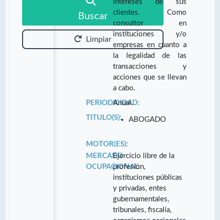
intereses de sus
clientes. Como
Buscar
consultor en
instituciones y/o
Limpiar
empresas en cuanto a
la legalidad de las
transacciones y
acciones que se llevan
a cabo.
PERIODICIDAD:
Anual.
TITULO(S):
ABOGADO
MOTOR(ES):
MERCADO
Ejercicio libre de la
OCUPACIONAL:
profesión,
instituciones públicas
y privadas, entes
gubernamentales,
tribunales, fiscalía,