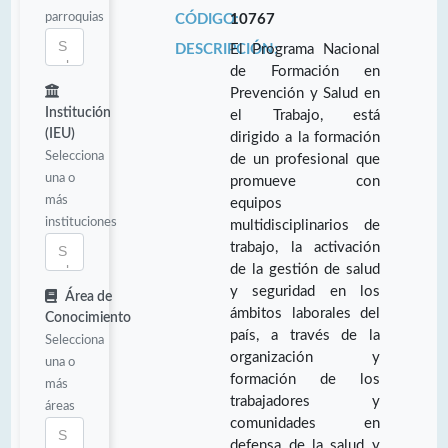
parroquias
CÓDIGO:
10767
DESCRIPCIÓN:
El Programa Nacional
de Formación en
Prevención y Salud en
Institución
el Trabajo, está
(IEU)
dirigido a la formación
Selecciona
de un profesional que
una o
promueve con
más
equipos
instituciones
multidisciplinarios de
trabajo, la activación
de la gestión de salud
y seguridad en los
Área de
ámbitos laborales del
Conocimiento
país, a través de la
Selecciona
organización y
una o
formación de los
más
trabajadores y
áreas
comunidades en
defensa de la salud y