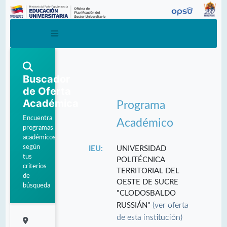
Buscador
de Oferta
Académica
Programa
Encuentra
Académico
programas
académicos
según
IEU:
UNIVERSIDAD
tus
POLITÉCNICA
criterios
TERRITORIAL DEL
de
OESTE DE SUCRE
búsqueda
"CLODOSBALDO
(ver oferta
RUSSIÁN"
de esta institución)