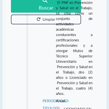
El PNF en Prevención
Buscar
y Salud en el Trabajo,
se crea como un
conjunto de
Limpiar
actividades
académicas
conducentes a
certificaciones
profesionales y a
otorgar títulos de
Técnico Superior
Universitario en
Prevención y Salud en
el Trabajo, dos (2)
años o Licenciado en
Prevención y Salud en
el Trabajo, cuatro (4)
años.
PERIODICIDAD:
Anual.
TITULO(S):