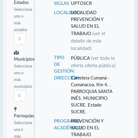
Estados
SIGLAS
UPTOSCR
Selecciona
LOCALIDAD:
LOCALIDAD
uno o
PREVENCIÓN Y
más
SALUD EN EL
estados
(ver el
TRABAJO
detalle de esta
localidad)
TIPO
(ver toda la
PÚBLICA
Municipios
DE
oferta oferta pública)
Selecciona
GESTIÓN:
uno o
DIRECCIÓN:
Carretera Cumaná -
más
Cumanacoa. Km 4. .
municipios
PARROQUIA SANTA
INÉS. MUNICIPIO
SUCRE. Estado
SUCRE.
Parroquias
PROGRAMA
PREVENCIÓN Y
Selecciona
ACADÉMICO:
SALUD EN EL
una o
TRABAJO
más