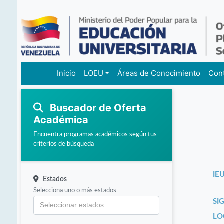
Inicio
LOEU
Áreas de Conocimiento
Con
Buscador de Oferta
Académica
Encuentra programas académicos según tus
criterios de búsqueda
IEU
Estados
Selecciona uno o más estados
SI
LO