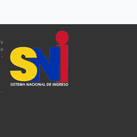
 y
ia
 -