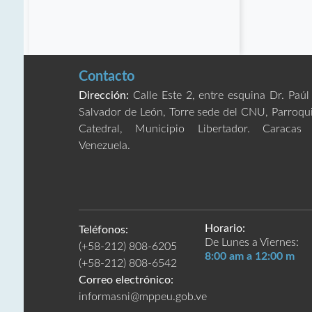
Contacto
Dirección:
Calle Este 2, entre esquina Dr. Paúl
Salvador de León, Torre sede del CNU, Parroqu
Catedral, Municipio Libertador. Caracas
Venezuela.
Horario:
Teléfonos:
De Lunes a Viernes:
(+58-212) 808-6205
8:00 am a 12:00 m
(+58-212) 808-6542
Correo electrónico:
informasni@mppeu.gob.ve