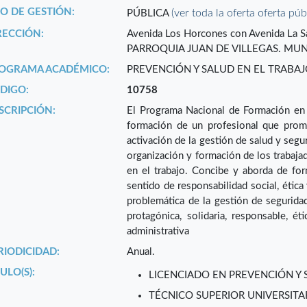
PO DE GESTIÓN:
(ver toda la oferta oferta púb
PÚBLICA
RECCIÓN:
Avenida Los Horcones con Avenida La Sa
PARROQUIA JUAN DE VILLEGAS. MUNIC
OGRAMA ACADÉMICO:
PREVENCIÓN Y SALUD EN EL TRABA
DIGO:
10758
SCRIPCIÓN:
El Programa Nacional de Formación en P
formación de un profesional que promu
activación de la gestión de salud y segur
organización y formación de los trabaja
en el trabajo. Concibe y aborda de form
sentido de responsabilidad social, ética
problemática de la gestión de seguridad
protagónica, solidaria, responsable, ét
administrativa
RIODICIDAD:
Anual.
ULO(S):
LICENCIADO EN PREVENCIÓN Y 
TÉCNICO SUPERIOR UNIVERSITA