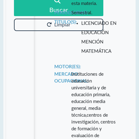
esta materia.
Buscar
PERIODICIDAD:
Semestral.
TITULO(S):
LICENCIADO EN
Limpiar
EDUCACIÓN
MENCIÓN
MATEMÁTICA
MOTOR(ES):
MERCADO
Instituciones de
OCUPACIONAL:
educación
universitaria y de
educación primaria,
educación media
general, media
técnica,centros de
investigación, centros
de formación y
evaluación de