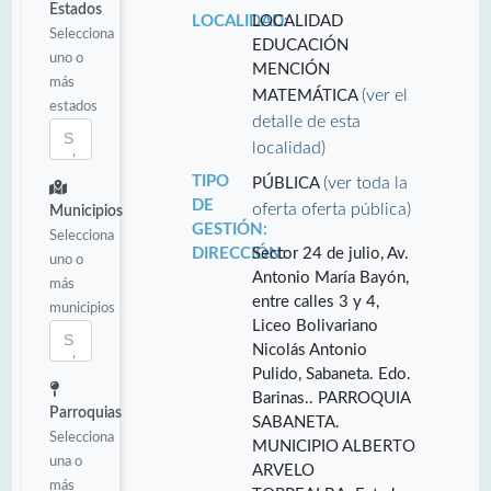
Estados
LOCALIDAD:
LOCALIDAD
Selecciona
EDUCACIÓN
uno o
MENCIÓN
más
(ver el
MATEMÁTICA
estados
detalle de esta
localidad)
TIPO
(ver toda la
PÚBLICA
DE
oferta oferta pública)
Municipios
GESTIÓN:
Selecciona
DIRECCIÓN:
Sector 24 de julio, Av.
uno o
Antonio María Bayón,
más
entre calles 3 y 4,
municipios
Liceo Bolivariano
Nicolás Antonio
Pulido, Sabaneta. Edo.
Barinas.. PARROQUIA
Parroquias
SABANETA.
Selecciona
MUNICIPIO ALBERTO
una o
ARVELO
más