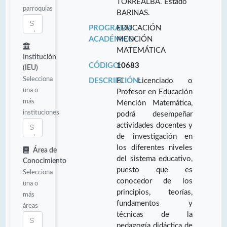
TORREALBA. Estado
parroquias
BARINAS.
PROGRAMA
EDUCACIÓN
ACADÉMICO:
MENCIÓN
MATEMÁTICA
Institución
CÓDIGO:
10683
(IEU)
Selecciona
DESCRIPCIÓN:
El Licenciado o
una o
Profesor en Educación
más
Mención Matemática,
instituciones
podrá desempeñar
actividades docentes y
de investigación en
los diferentes niveles
Área de
del sistema educativo,
Conocimiento
puesto que es
Selecciona
conocedor de los
una o
principios, teorías,
más
fundamentos y
áreas
técnicas de la
pedagogía didáctica de