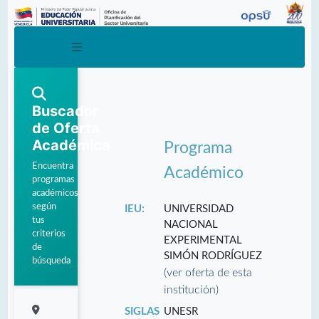
Buscador
de Oferta
Académica
Programa
Encuentra
Académico
programas
académicos
según
IEU:
UNIVERSIDAD
tus
NACIONAL
criterios
EXPERIMENTAL
de
SIMÓN RODRÍGUEZ
búsqueda
(ver oferta de esta
institución)
SIGLAS
UNESR