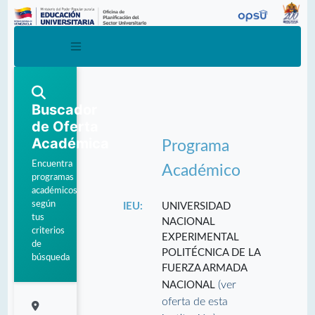
Buscador
de Oferta
Académica
Programa
Encuentra
Académico
programas
académicos
según
IEU:
UNIVERSIDAD
tus
NACIONAL
criterios
EXPERIMENTAL
de
POLITÉCNICA DE LA
búsqueda
FUERZA ARMADA
(ver
NACIONAL
oferta de esta