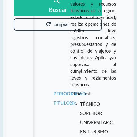
valores y recursos
Buscar
turísticos de la región,
estado u otra entidad;
realiza operaciones de
Limpiar
crédito. Lleva
registros contables,
presupuestarios y de
control de viajeros y
sus bienes. Aplica y/o
supervisa el
cumplimiento de las
leyes y reglamentos
turísticos.
PERIODICIDAD:
Trimestral.
TITULO(S):
TÉCNICO
SUPERIOR
UNIVERSITARIO
EN TURISMO