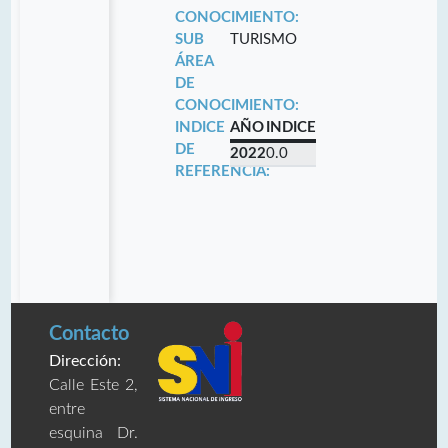
CONOCIMIENTO:
SUB
TURISMO
ÁREA
DE
CONOCIMIENTO:
INDICE
AÑO
INDICE
DE
2022
0.0
REFERENCIA:
Contacto
Dirección:
Calle Este 2,
entre
esquina Dr.