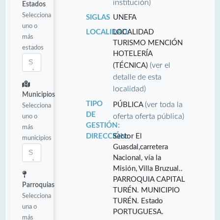
institución)
Estados
Selecciona
SIGLAS
UNEFA
uno o
LOCALIDAD:
LOCALIDAD
más
TURISMO MENCIÓN
estados
HOTELERÍA
(ver el
(TÉCNICA)
detalle de esta
localidad)
Municipios
TIPO
(ver toda la
PÚBLICA
Selecciona
DE
oferta oferta pública)
uno o
GESTIÓN:
más
DIRECCIÓN:
Sector El
municipios
Guasdal,carretera
Nacional, vía la
Misión, Villa Bruzual..
PARROQUIA CAPITAL
Parroquias
TURÉN. MUNICIPIO
Selecciona
TURÉN. Estado
una o
PORTUGUESA.
más