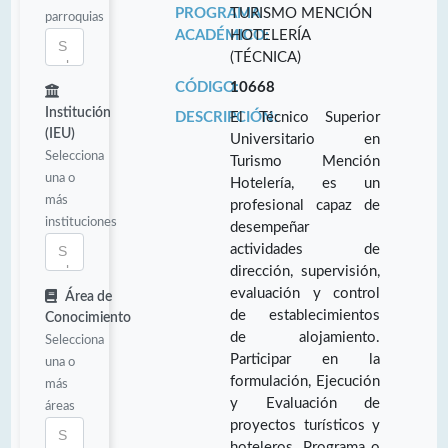
PROGRAMA
TURISMO MENCIÓN
parroquias
ACADÉMICO:
HOTELERÍA
(TÉCNICA)
CÓDIGO:
10668
Institución
DESCRIPCIÓN:
El Técnico Superior
(IEU)
Universitario en
Selecciona
Turismo Mención
una o
Hotelería, es un
más
profesional capaz de
instituciones
desempeñar
actividades de
dirección, supervisión,
evaluación y control
Área de
de establecimientos
Conocimiento
de alojamiento.
Selecciona
Participar en la
una o
formulación, Ejecución
más
y Evaluación de
áreas
proyectos turísticos y
hoteleros. Programa o