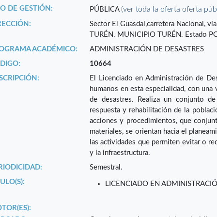
PO DE GESTIÓN:
(ver toda la oferta oferta púb
PÚBLICA
RECCIÓN:
Sector El Guasdal,carretera Nacional, v
TURÉN. MUNICIPIO TURÉN. Estado 
OGRAMA ACADÉMICO:
ADMINISTRACIÓN DE DESASTRES
DIGO:
10664
SCRIPCIÓN:
El Licenciado en Administración de Des
humanos en esta especialidad, con una vi
de desastres. Realiza un conjunto de
respuesta y rehabilitación de la poblac
acciones y procedimientos, que conjun
materiales, se orientan hacia el planeam
las actividades que permiten evitar o re
y la infraestructura.
RIODICIDAD:
Semestral.
ULO(S):
LICENCIADO EN ADMINISTRACI
TOR(ES):