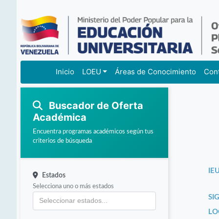
Inicio
LOEU
Áreas de Conocimiento
Con
Buscador de Oferta
Académica
Encuentra programas académicos según tus
criterios de búsqueda
IEU
Estados
Selecciona uno o más estados
SI
LO