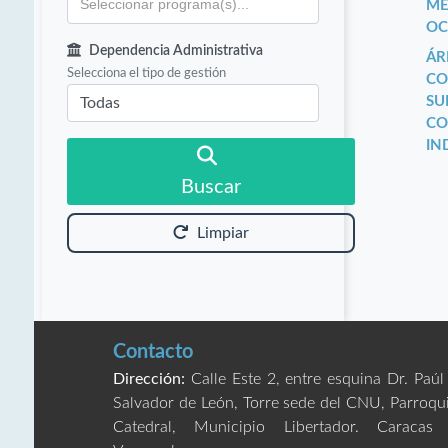
ME
OC
Dependencia Administrativa
ÁR
Selecciona el tipo de gestión
CO
SU
CO
IN
Buscar
Limpiar
Contacto
Dirección:
Calle Este 2, entre esquina Dr. Paúl
Salvador de León, Torre sede del CNU, Parroqu
Catedral, Municipio Libertador. Caracas