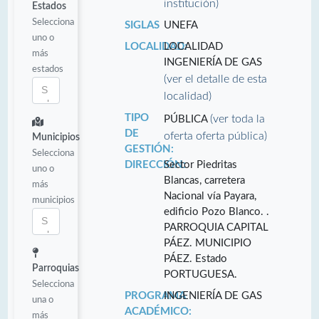
institución)
Estados
Selecciona
SIGLAS
UNEFA
uno o
LOCALIDAD:
LOCALIDAD
más
INGENIERÍA DE GAS
estados
(ver el detalle de esta
localidad)
TIPO
(ver toda la
PÚBLICA
DE
oferta oferta pública)
Municipios
GESTIÓN:
Selecciona
DIRECCIÓN:
Sector Piedritas
uno o
Blancas, carretera
más
Nacional vía Payara,
municipios
edificio Pozo Blanco. .
PARROQUIA CAPITAL
PÁEZ. MUNICIPIO
PÁEZ. Estado
Parroquias
PORTUGUESA.
Selecciona
PROGRAMA
INGENIERÍA DE GAS
una o
ACADÉMICO:
más