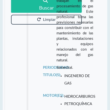
trabajan en el
procesamiento de gas
Buscar
natural. Este
profesional toma las
Limpiar
previsiones necesarias
para constribuir con el
mantenimiento de las
plantas, instalaciones
y equipos
relacionados con el
manejo del gas
natural.
PERIODICIDAD:
Semestral.
TITULO(S):
INGENIERO DE
GAS
MOTOR(ES):
HIDROCARBUROS
PETROQUÍMICA