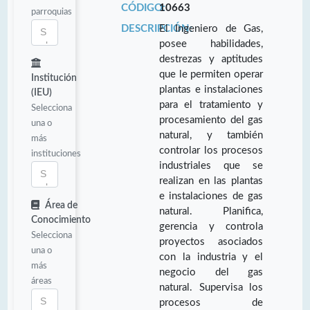
CÓDIGO:
10663
parroquias
DESCRIPCIÓN:
El Ingeniero de Gas,
posee habilidades,
destrezas y aptitudes
que le permiten operar
Institución
plantas e instalaciones
(IEU)
para el tratamiento y
Selecciona
procesamiento del gas
una o
natural, y también
más
controlar los procesos
instituciones
industriales que se
realizan en las plantas
e instalaciones de gas
Área de
natural. Planifica,
Conocimiento
gerencia y controla
Selecciona
proyectos asociados
una o
con la industria y el
más
negocio del gas
áreas
natural. Supervisa los
procesos de