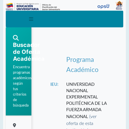
Buscador
de Oferta
Académica
Programa
Encuentra
Académico
programas
académicos
según
IEU:
UNIVERSIDAD
tus
NACIONAL
criterios
EXPERIMENTAL
de
POLITÉCNICA DE LA
búsqueda
FUERZA ARMADA
(ver
NACIONAL
oferta de esta