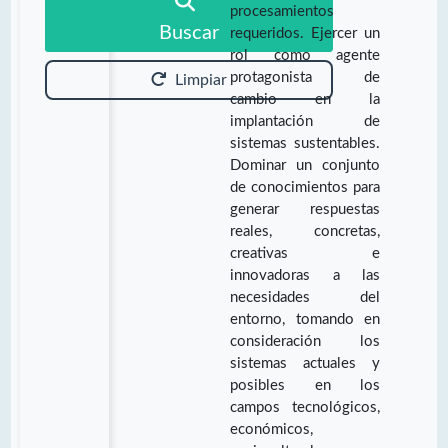
procesamientos
Buscar
requeridos. Ejercer un
rol como agente
protagonista de
Limpiar
cambio en la
implantación de
sistemas sustentables.
Dominar un conjunto
de conocimientos para
generar respuestas
reales, concretas,
creativas e
innovadoras a las
necesidades del
entorno, tomando en
consideración los
sistemas actuales y
posibles en los
campos tecnológicos,
económicos,