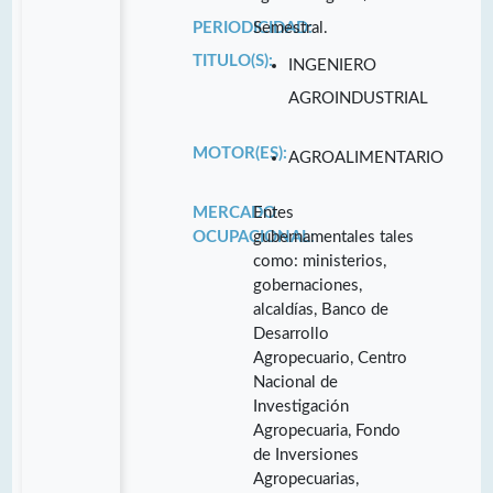
PERIODICIDAD:
Semestral.
TITULO(S):
INGENIERO
AGROINDUSTRIAL
MOTOR(ES):
AGROALIMENTARIO
MERCADO
Entes
OCUPACIONAL:
gubernamentales tales
como: ministerios,
gobernaciones,
alcaldías, Banco de
Desarrollo
Agropecuario, Centro
Nacional de
Investigación
Agropecuaria, Fondo
de Inversiones
Agropecuarias,