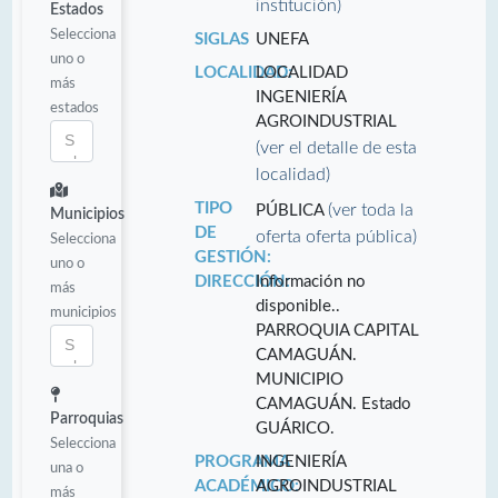
institución)
Estados
Selecciona
SIGLAS
UNEFA
uno o
LOCALIDAD:
LOCALIDAD
más
INGENIERÍA
estados
AGROINDUSTRIAL
(ver el detalle de esta
localidad)
TIPO
(ver toda la
PÚBLICA
Municipios
DE
oferta oferta pública)
Selecciona
GESTIÓN:
uno o
DIRECCIÓN:
Información no
más
disponible..
municipios
PARROQUIA CAPITAL
CAMAGUÁN.
MUNICIPIO
CAMAGUÁN. Estado
Parroquias
GUÁRICO.
Selecciona
PROGRAMA
INGENIERÍA
una o
ACADÉMICO:
AGROINDUSTRIAL
más