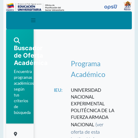
Buscador
de Oferta
Académica
Programa
Encuentra
Académico
programas
académicos
según
IEU:
UNIVERSIDAD
tus
NACIONAL
criterios
EXPERIMENTAL
de
POLITÉCNICA DE LA
búsqueda
FUERZA ARMADA
(ver
NACIONAL
oferta de esta