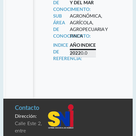
DE
Y DEL MAR
CONOCIMIENTO:
SUB
AGRONÓMICA,
ÁREA
AGRÍCOLA,
DE
AGROPECUARIA Y
CONOCIMIENTO:
FINCA
INDICE
AÑO
INDICE
DE
2022
0.0
REFERENCIA:
Contacto
Dirección:
Calle Este 2,
entre