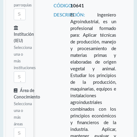
parroquias
CÓDIGO:
10641
DESCRIPCIÓN:
El Ingeniero
Agroindustrial, es un
profesional formado
Institución
para: Aplicar técnicas
(IEU)
de producción, manejo
Selecciona
y procesamiento de
una o
materias primas y
más
elaboradas de origen
instituciones
vegetal y animal.
Estudiar los principios
de la producción,
maquinarias, equipos e
Área de
instalaciones
Conocimiento
agroindustriales
Selecciona
combinados con los
una o
principios económicos
más
y financieros de la
áreas
industria. Aplicar,
mantener, evaluar y