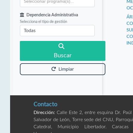
ME
OC
Dependencia Administrativa
ÁR
Selecciona el tipo de gestión
CO
SU
CO
IN
Buscar
Limpiar
Contacto
Dirección:
Calle Este 2, entre esquina Dr. Paúl
Salvador de León, Torre sede del CNU, Parroqu
Catedral, Municipio Libertador. Caracas