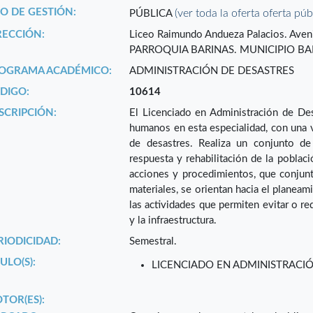
PO DE GESTIÓN:
(ver toda la oferta oferta púb
PÚBLICA
RECCIÓN:
Liceo Raimundo Andueza Palacios. Aven
PARROQUIA BARINAS. MUNICIPIO BAR
OGRAMA ACADÉMICO:
ADMINISTRACIÓN DE DESASTRES
DIGO:
10614
SCRIPCIÓN:
El Licenciado en Administración de Des
humanos en esta especialidad, con una vi
de desastres. Realiza un conjunto de
respuesta y rehabilitación de la poblac
acciones y procedimientos, que conjun
materiales, se orientan hacia el planeam
las actividades que permiten evitar o re
y la infraestructura.
RIODICIDAD:
Semestral.
ULO(S):
LICENCIADO EN ADMINISTRACI
TOR(ES):