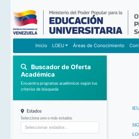
Inicio
LOEU
Áreas de Conocimiento
Con
Buscador de Oferta
Académica
Encuentra programas académicos según tus
criterios de búsqueda
IEU
Estados
Selecciona uno o más estados
SI
LO