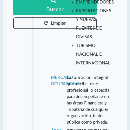
EMPRENDEDORES
Buscar
EXPORTACIONES
Y NUEVAS
Limpiar
FUENTES DE
DIVISAS
TURISMO
NACIONAL E
INTERNACIONAL
MERCADO
La formación integral
OCUPACIONAL:
que recibe este
profesional lo capacita
para desempeñarse en
las áreas Financiera y
Tributaria de cualquier
organización, tanto
pública como privada.