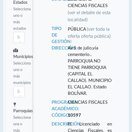
Estados
CIENCIAS FISCALES
Selecciona
(ver el detalle de esta
uno o
localidad)
más
estados
TIPO
(ver toda la
PÚBLICA
DE
oferta oferta pública)
GESTIÓN:
DIRECCIÓN:
Av.5 de julio,via
cementerio..
Municipios
PARROQUIA NO
Selecciona
TIENE PARROQUIA
uno o
(CAPITAL EL
más
CALLAO). MUNICIPIO
municipios
EL CALLAO. Estado
BOLÍVAR.
PROGRAMA
CIENCIAS FISCALES
ACADÉMICO:
Parroquias
CÓDIGO:
10597
Selecciona
una o
DESCRIPCIÓN:
El Licenciado en
más
Ciencias Fiscales, es