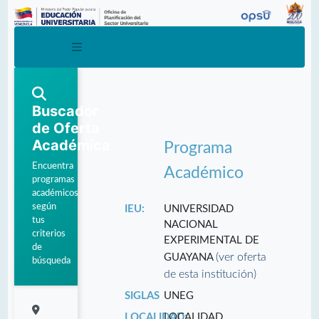
Buscador
de Oferta
Académica
Programa
Encuentra
Académico
programas
académicos
según
IEU:
UNIVERSIDAD
tus
NACIONAL
criterios
EXPERIMENTAL DE
de
(ver oferta
GUAYANA
búsqueda
de esta institución)
SIGLAS
UNEG
LOCALIDAD:
LOCALIDAD