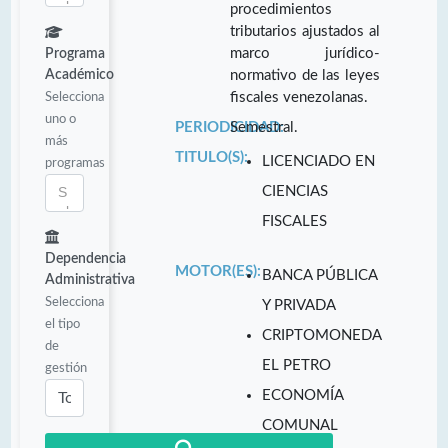
procedimientos
tributarios ajustados al
marco jurídico-
Programa
Académico
normativo de las leyes
Selecciona
fiscales venezolanas.
uno o
PERIODICIDAD:
Semestral.
más
TITULO(S):
LICENCIADO EN
programas
CIENCIAS
FISCALES
Dependencia
MOTOR(ES):
BANCA PÚBLICA
Administrativa
Selecciona
Y PRIVADA
el tipo
CRIPTOMONEDA
de
EL PETRO
gestión
ECONOMÍA
COMUNAL