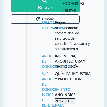
SOCIALISTAS
Buscar
MILITAR
Limpiar
MERCADO
Empresas
OCUPACIONAL:
manufactureras,
comerciales, de
servicios, de
consultoría, asesoría y
adiestramiento.
ÁREA
INGENIERÍA,
DE
ARQUITECTURA Y
CONOCIMIENTO:
TECNOLOGÍA
SUB
QUÍMICA, INDUSTRIA
ÁREA
Y PRODUCCIÓN
DE
CONOCIMIENTO:
INDICE
AÑO
INDICE
DE
2022
0.0
REFERENCIA: