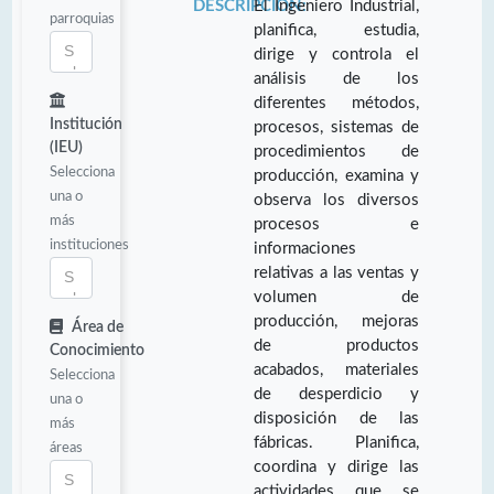
DESCRIPCIÓN:
El Ingeniero Industrial,
parroquias
planifica, estudia,
dirige y controla el
análisis de los
diferentes métodos,
Institución
procesos, sistemas de
(IEU)
procedimientos de
Selecciona
producción, examina y
una o
observa los diversos
más
procesos e
instituciones
informaciones
relativas a las ventas y
volumen de
producción, mejoras
Área de
de productos
Conocimiento
acabados, materiales
Selecciona
de desperdicio y
una o
disposición de las
más
fábricas. Planifica,
áreas
coordina y dirige las
actividades que se