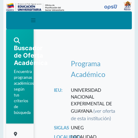
Buscador
de Oferta
Académica
Programa
Encuentra
Académico
programas
académicos
según
IEU:
UNIVERSIDAD
tus
NACIONAL
criterios
EXPERIMENTAL DE
de
(ver oferta
GUAYANA
búsqueda
de esta institución)
SIGLAS
UNEG
LOCALIDAD:
LOCALIDAD