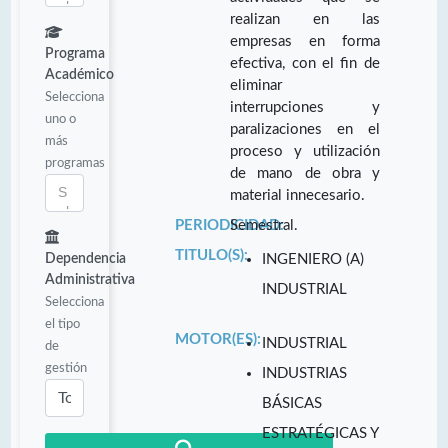
realizan en las
empresas en forma
Programa
efectiva, con el fin de
Académico
eliminar
Selecciona
interrupciones y
uno o
paralizaciones en el
más
proceso y utilización
programas
de mano de obra y
material innecesario.
PERIODICIDAD:
Semestral.
TITULO(S):
Dependencia
INGENIERO (A)
Administrativa
INDUSTRIAL
Selecciona
el tipo
MOTOR(ES):
INDUSTRIAL
de
gestión
INDUSTRIAS
BÁSICAS
ESTRATÉGICAS Y