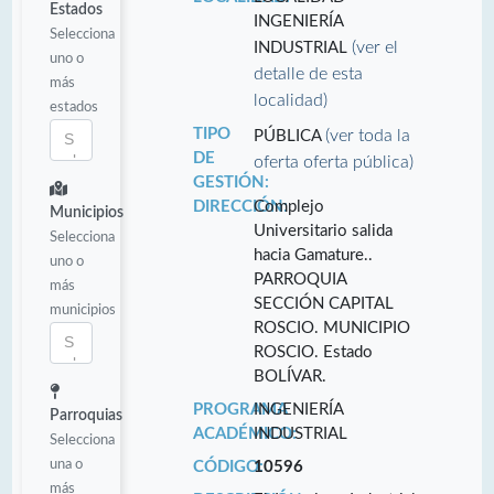
Estados
INGENIERÍA
Selecciona
(ver el
INDUSTRIAL
uno o
detalle de esta
más
localidad)
estados
TIPO
(ver toda la
PÚBLICA
DE
oferta oferta pública)
GESTIÓN:
DIRECCIÓN:
Complejo
Municipios
Universitario salida
Selecciona
hacia Gamature..
uno o
PARROQUIA
más
SECCIÓN CAPITAL
municipios
ROSCIO. MUNICIPIO
ROSCIO. Estado
BOLÍVAR.
PROGRAMA
INGENIERÍA
Parroquias
ACADÉMICO:
INDUSTRIAL
Selecciona
una o
CÓDIGO:
10596
más