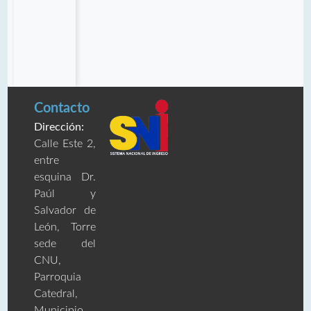
Contacto
Dirección:
Calle Este 2,
entre
esquina Dr.
Paúl y
Salvador de
León, Torre
sede del
CNU,
Parroquia
Catedral,
Municipio