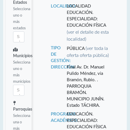
Estados
LOCALIDAD:
LOCALIDAD
Selecciona
EDUCACIÓN.
uno o
ESPECIALIDAD:
más
EDUCACIÓN FÍSICA
estados
(ver el detalle de esta
localidad)
TIPO
(ver toda la
PÚBLICA
DE
oferta oferta pública)
Municipios
GESTIÓN:
Selecciona
DIRECCIÓN:
Final Av. Dr. Manuel
uno o
Pulido Méndez, vía
más
Bramón, Rubio. .
municipios
PARROQUIA
BRAMÓN.
MUNICIPIO JUNÍN.
Estado TÁCHIRA.
Parroquias
PROGRAMA
EDUCACIÓN.
Selecciona
ACADÉMICO:
ESPECIALIDAD:
una o
EDUCACIÓN FÍSICA
más