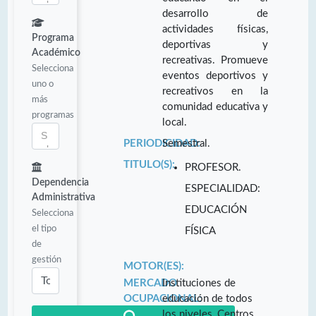
desarrollo de
actividades físicas,
Programa
deportivas y
Académico
recreativas. Promueve
Selecciona
eventos deportivos y
uno o
recreativos en la
más
comunidad educativa y
programas
local.
PERIODICIDAD:
Semestral.
TITULO(S):
PROFESOR.
Dependencia
ESPECIALIDAD:
Administrativa
EDUCACIÓN
Selecciona
el tipo
FÍSICA
de
gestión
MOTOR(ES):
MERCADO
Instituciones de
OCUPACIONAL:
educación de todos
los niveles, Centros