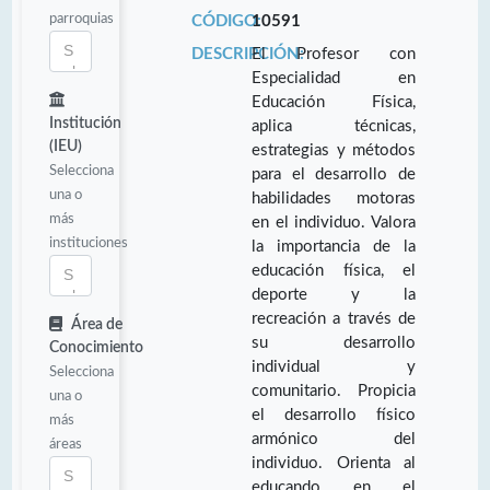
parroquias
CÓDIGO:
10591
DESCRIPCIÓN:
El Profesor con
Especialidad en
Educación Física,
Institución
aplica técnicas,
(IEU)
estrategias y métodos
Selecciona
para el desarrollo de
una o
habilidades motoras
más
en el individuo. Valora
instituciones
la importancia de la
educación física, el
deporte y la
recreación a través de
Área de
su desarrollo
Conocimiento
individual y
Selecciona
comunitario. Propicia
una o
el desarrollo físico
más
armónico del
áreas
individuo. Orienta al
educando en el