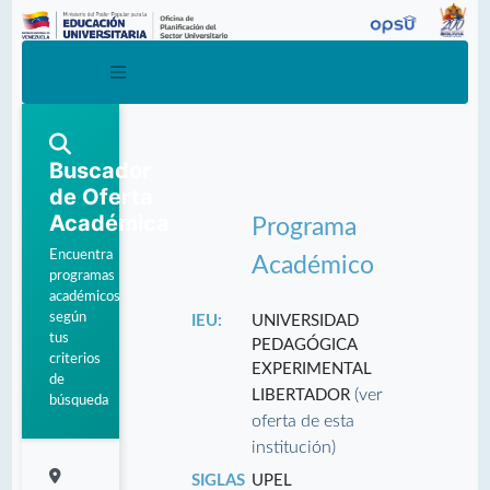
Buscador
de Oferta
Académica
Programa
Encuentra
Académico
programas
académicos
según
IEU:
UNIVERSIDAD
tus
PEDAGÓGICA
criterios
EXPERIMENTAL
de
(ver
LIBERTADOR
búsqueda
oferta de esta
institución)
SIGLAS
UPEL