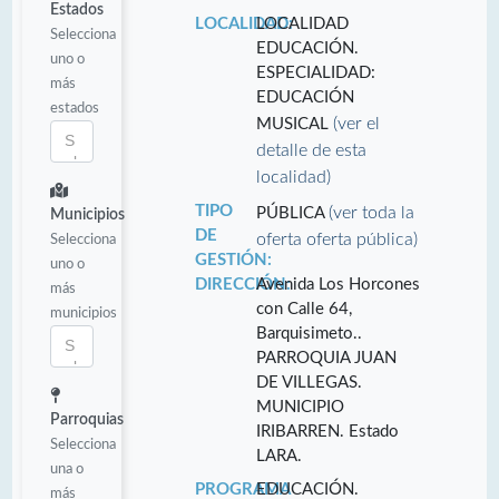
Estados
LOCALIDAD:
LOCALIDAD
Selecciona
EDUCACIÓN.
uno o
ESPECIALIDAD:
más
EDUCACIÓN
estados
(ver el
MUSICAL
detalle de esta
localidad)
TIPO
(ver toda la
PÚBLICA
Municipios
DE
oferta oferta pública)
Selecciona
GESTIÓN:
uno o
DIRECCIÓN:
Avenida Los Horcones
más
con Calle 64,
municipios
Barquisimeto..
PARROQUIA JUAN
DE VILLEGAS.
MUNICIPIO
Parroquias
IRIBARREN. Estado
Selecciona
LARA.
una o
PROGRAMA
EDUCACIÓN.
más