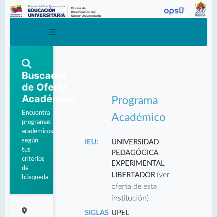
Buscador
de Oferta
Académica
Programa
Encuentra
Académico
programas
académicos
según
IEU:
UNIVERSIDAD
tus
PEDAGÓGICA
criterios
EXPERIMENTAL
de
(ver
LIBERTADOR
búsqueda
oferta de esta
institución)
SIGLAS
UPEL