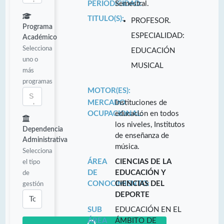
PERIODICIDAD:
Semestral.
TITULO(S):
PROFESOR.
Programa
ESPECIALIDAD:
Académico
Selecciona
EDUCACIÓN
uno o
MUSICAL
más
programas
MOTOR(ES):
MERCADO
Instituciones de
OCUPACIONAL:
educación en todos
los niveles, Institutos
Dependencia
de enseñanza de
Administrativa
música.
Selecciona
ÁREA
CIENCIAS DE LA
el tipo
DE
EDUCACIÓN Y
de
CONOCIMIENTO:
CIENCIAS DEL
gestión
DEPORTE
SUB
EDUCACIÓN EN EL
ÁREA
ÁMBITO DE