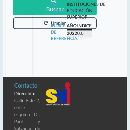
DE
INSTITUCIONES DE
Buscar
CONOCIMIENTO:
EDUCACIÓN
SUPERIOR
Limpiar
INDICE
AÑO
INDICE
DE
2022
0.0
REFERENCIA:
Contacto
Dirección:
Calle Este 2,
entre
esquina Dr.
Paúl y
Salvador de