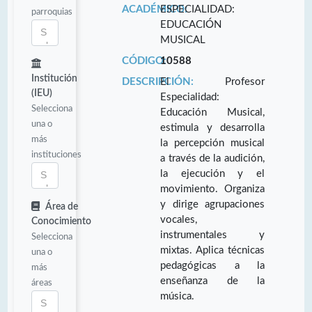
ACADÉMICO:
ESPECIALIDAD:
parroquias
EDUCACIÓN
MUSICAL
CÓDIGO:
10588
Institución
DESCRIPCIÓN:
El Profesor
(IEU)
Especialidad:
Selecciona
Educación Musical,
una o
estimula y desarrolla
más
la percepción musical
instituciones
a través de la audición,
la ejecución y el
movimiento. Organiza
y dirige agrupaciones
Área de
vocales,
Conocimiento
instrumentales y
Selecciona
mixtas. Aplica técnicas
una o
pedagógicas a la
más
enseñanza de la
áreas
música.