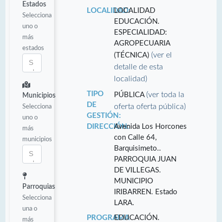
Estados
LOCALIDAD:
LOCALIDAD
Selecciona
EDUCACIÓN.
uno o
ESPECIALIDAD:
más
AGROPECUARIA
estados
(ver el
(TÉCNICA)
detalle de esta
localidad)
TIPO
(ver toda la
PÚBLICA
Municipios
DE
oferta oferta pública)
Selecciona
GESTIÓN:
uno o
DIRECCIÓN:
Avenida Los Horcones
más
con Calle 64,
municipios
Barquisimeto..
PARROQUIA JUAN
DE VILLEGAS.
MUNICIPIO
Parroquias
IRIBARREN. Estado
Selecciona
LARA.
una o
PROGRAMA
EDUCACIÓN.
más