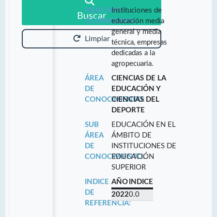
MERCADO
Instituciones de
Buscar
OCUPACIONAL:
educación media
general y media
Limpiar
técnica, empresas
dedicadas a la
agropecuaria.
ÁREA
CIENCIAS DE LA
DE
EDUCACIÓN Y
CONOCIMIENTO:
CIENCIAS DEL
DEPORTE
SUB
EDUCACIÓN EN EL
ÁREA
ÁMBITO DE
DE
INSTITUCIONES DE
CONOCIMIENTO:
EDUCACIÓN
SUPERIOR
INDICE
AÑO
INDICE
DE
2022
0.0
REFERENCIA: