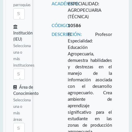
ACADÉMICO:
ESPECIALIDAD:
parroquias
AGROPECUARIA
(TÉCNICA)
CÓDIGO:
10586
Institución
DESCRIPCIÓN:
El Profesor
(IEU)
Especialidad:
Selecciona
Educación
una o
Agropecuaria,
más
demuestra habilidades
instituciones
y destrezas en el
manejo de la
información asociada
con el desarrollo
Área de
agropecuario. Crea
Conocimiento
ambiente de
Selecciona
aprendizaje
una o
significativo para el
más
estudiante en las
áreas
zonas de producción
agropecuaria.