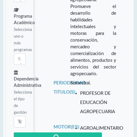
Promueve el
desarrollo de
Programa
habilidades
Académico
intelectuales y
Selecciona
motoras para la
uno o
conservación,
más
mercadeo y
programas
comercialización de
alimentos, productos y
servicios del sector
agropecuario.
Dependencia
PERIODICIDAD:
Semestral.
Administrativa
TITULO(S):
Selecciona
PROFESOR DE
el tipo
EDUCACIÓN
de
AGROPECUARIA
gestión
MOTOR(ES):
AGROALIMENTARIO