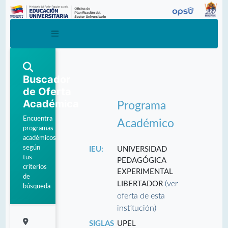
Buscador
de Oferta
Académica
Programa
Encuentra
Académico
programas
académicos
según
IEU:
UNIVERSIDAD
tus
PEDAGÓGICA
criterios
EXPERIMENTAL
de
(ver
LIBERTADOR
búsqueda
oferta de esta
institución)
SIGLAS
UPEL