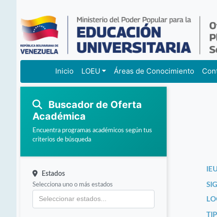
Inicio
LOEU
Áreas de Conocimiento
Con
Buscador de Oferta
Académica
Encuentra programas académicos según tus
criterios de búsqueda
IEU
Estados
Selecciona uno o más estados
SI
LO
TI