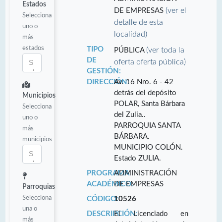
Estados
(ver el
DE EMPRESAS
Selecciona
detalle de esta
uno o
localidad)
más
estados
TIPO
(ver toda la
PÚBLICA
DE
oferta oferta pública)
GESTIÓN:
DIRECCIÓN:
Av. 16 Nro. 6 - 42
detrás del depósito
Municipios
POLAR, Santa Bárbara
Selecciona
del Zulia..
uno o
PARROQUIA SANTA
más
BÁRBARA.
municipios
MUNICIPIO COLÓN.
Estado ZULIA.
PROGRAMA
ADMINISTRACIÓN
ACADÉMICO:
DE EMPRESAS
Parroquias
Selecciona
CÓDIGO:
10526
una o
DESCRIPCIÓN:
El Licenciado en
más