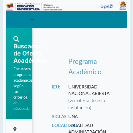
Buscador
de Oferta
Académica
Programa
Encuentra
Académico
programas
académicos
según
IEU:
UNIVERSIDAD
tus
NACIONAL ABIERTA
criterios
(ver oferta de esta
de
institución)
búsqueda
SIGLAS
UNA
LOCALIDAD:
LOCALIDAD
ADMINISTRACIÓN