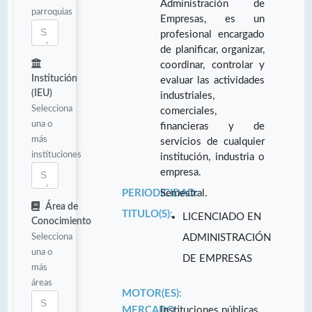
Administración de
parroquias
Empresas, es un
profesional encargado
de planificar, organizar,
coordinar, controlar y
Institución
evaluar las actividades
(IEU)
industriales,
Selecciona
comerciales,
una o
financieras y de
más
servicios de cualquier
instituciones
institución, industria o
empresa.
PERIODICIDAD:
Semestral.
Área de
TITULO(S):
LICENCIADO EN
Conocimiento
Selecciona
ADMINISTRACIÓN
una o
DE EMPRESAS
más
áreas
MOTOR(ES):
MERCADO
Instituciones públicas