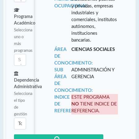
OCUPACIONAL:
y privadas, empresas
industriales y
Programa
comerciales, institutos
Académico
autónomos,
Selecciona
instituciones
uno o
bancarias.
más
ÁREA
CIENCIAS SOCIALES
programas
DE
CONOCIMIENTO:
SUB
ADMINISTRACIÓN Y
ÁREA
GERENCIA
Dependencia
DE
Administrativa
CONOCIMIENTO:
Selecciona
INDICE
ESTE PROGRAMA
el tipo
DE
NO
TIENE INDICE DE
de
REFERENCIA:
REFERENCIA.
gestión