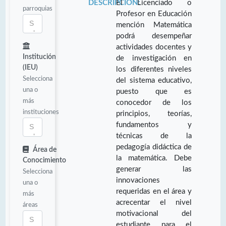
DESCRIPCIÓN:
El Licenciado o
parroquias
Profesor en Educación
mención Matemática
podrá desempeñar
actividades docentes y
Institución
de investigación en
(IEU)
los diferentes niveles
Selecciona
del sistema educativo,
una o
puesto que es
más
conocedor de los
instituciones
principios, teorías,
fundamentos y
técnicas de la
pedagogía didáctica de
Área de
la matemática. Debe
Conocimiento
generar las
Selecciona
innovaciones
una o
requeridas en el área y
más
acrecentar el nivel
áreas
motivacional del
estudiante para el