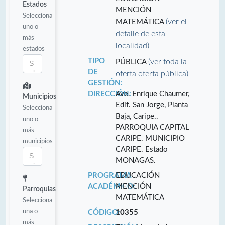
Estados
MENCIÓN
Selecciona
(ver el
MATEMÁTICA
uno o
detalle de esta
más
localidad)
estados
TIPO
(ver toda la
PÚBLICA
DE
oferta oferta pública)
GESTIÓN:
DIRECCIÓN:
Ave. Enrique Chaumer,
Municipios
Edif. San Jorge, Planta
Selecciona
Baja, Caripe..
uno o
PARROQUIA CAPITAL
más
CARIPE. MUNICIPIO
municipios
CARIPE. Estado
MONAGAS.
PROGRAMA
EDUCACIÓN
ACADÉMICO:
MENCIÓN
Parroquias
MATEMÁTICA
Selecciona
una o
CÓDIGO:
10355
más