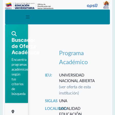
Buscador
de Oferta
Académica
Programa
Encuentra
Académico
programas
académicos
según
IEU:
UNIVERSIDAD
tus
NACIONAL ABIERTA
criterios
(ver oferta de esta
de
institución)
búsqueda
SIGLAS
UNA
LOCALIDAD:
LOCALIDAD
EDUCACIÓN