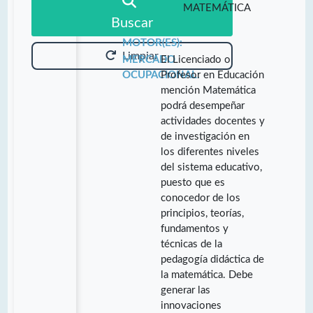
MATEMÁTICA
Buscar
MOTOR(ES):
Limpiar
MERCADO
El Licenciado o
OCUPACIONAL:
Profesor en Educación
mención Matemática
podrá desempeñar
actividades docentes y
de investigación en
los diferentes niveles
del sistema educativo,
puesto que es
conocedor de los
principios, teorías,
fundamentos y
técnicas de la
pedagogía didáctica de
la matemática. Debe
generar las
innovaciones