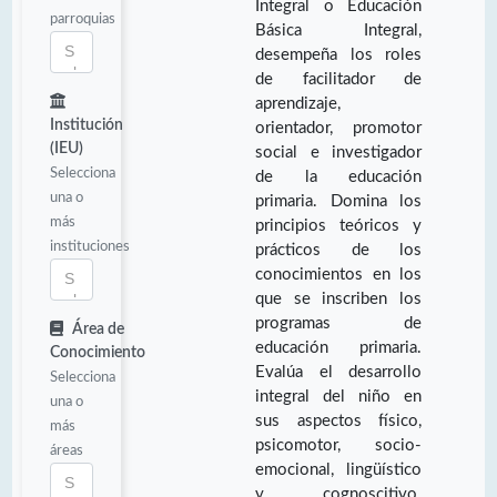
Integral o Educación
parroquias
Básica Integral,
desempeña los roles
de facilitador de
aprendizaje,
Institución
orientador, promotor
(IEU)
social e investigador
Selecciona
de la educación
una o
primaria. Domina los
más
principios teóricos y
instituciones
prácticos de los
conocimientos en los
que se inscriben los
programas de
Área de
educación primaria.
Conocimiento
Evalúa el desarrollo
Selecciona
integral del niño en
una o
sus aspectos físico,
más
psicomotor, socio-
áreas
emocional, lingüístico
y cognoscitivo.