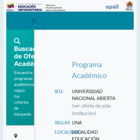
Buscador
de Oferta
Académica
Programa
Encuentra
Académico
programas
académicos
según
IEU:
UNIVERSIDAD
tus
NACIONAL ABIERTA
criterios
(ver oferta de esta
de
institución)
búsqueda
SIGLAS
UNA
LOCALIDAD:
LOCALIDAD
EDUCACIÓN