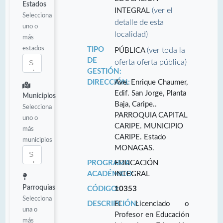
Estados
(ver el
INTEGRAL
Selecciona
detalle de esta
uno o
localidad)
más
estados
TIPO
(ver toda la
PÚBLICA
DE
oferta oferta pública)
GESTIÓN:
DIRECCIÓN:
Ave. Enrique Chaumer,
Edif. San Jorge, Planta
Municipios
Baja, Caripe..
Selecciona
PARROQUIA CAPITAL
uno o
CARIPE. MUNICIPIO
más
CARIPE. Estado
municipios
MONAGAS.
PROGRAMA
EDUCACIÓN
ACADÉMICO:
INTEGRAL
Parroquias
CÓDIGO:
10353
Selecciona
DESCRIPCIÓN:
El Licenciado o
una o
Profesor en Educación
más