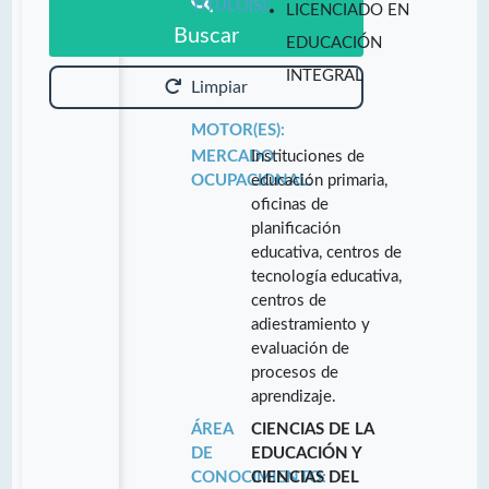
TITULO(S):
LICENCIADO EN
Buscar
EDUCACIÓN
INTEGRAL
Limpiar
MOTOR(ES):
MERCADO
Instituciones de
OCUPACIONAL:
educación primaria,
oficinas de
planificación
educativa, centros de
tecnología educativa,
centros de
adiestramiento y
evaluación de
procesos de
aprendizaje.
ÁREA
CIENCIAS DE LA
DE
EDUCACIÓN Y
CONOCIMIENTO:
CIENCIAS DEL