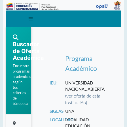
Buscador
de Oferta
Académica
Programa
Encuentra
Académico
programas
académicos
según
IEU:
UNIVERSIDAD
tus
NACIONAL ABIERTA
criterios
(ver oferta de esta
de
institución)
búsqueda
SIGLAS
UNA
LOCALIDAD:
LOCALIDAD
EDUCACIÓN.