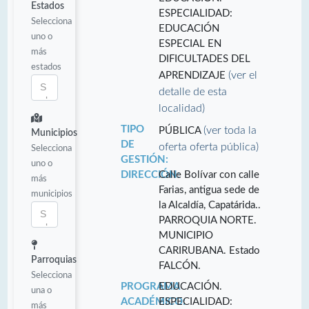
Estados
ESPECIALIDAD:
Selecciona
EDUCACIÓN
uno o
ESPECIAL EN
más
DIFICULTADES DEL
estados
(ver el
APRENDIZAJE
detalle de esta
localidad)
TIPO
(ver toda la
PÚBLICA
Municipios
DE
oferta oferta pública)
Selecciona
GESTIÓN:
uno o
DIRECCIÓN:
Calle Bolívar con calle
más
Farias, antigua sede de
municipios
la Alcaldía, Capatárida..
PARROQUIA NORTE.
MUNICIPIO
CARIRUBANA. Estado
Parroquias
FALCÓN.
Selecciona
PROGRAMA
EDUCACIÓN.
una o
ACADÉMICO:
ESPECIALIDAD:
más