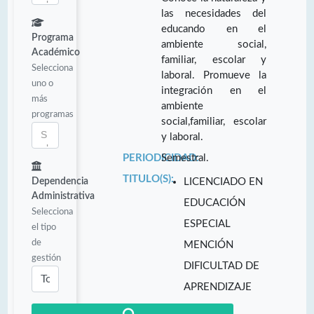
las necesidades del
educando en el
Programa
ambiente social,
Académico
familiar, escolar y
Selecciona
laboral. Promueve la
uno o
integración en el
más
ambiente
programas
social,familiar, escolar
y laboral.
PERIODICIDAD:
Semestral.
TITULO(S):
Dependencia
LICENCIADO EN
Administrativa
EDUCACIÓN
Selecciona
ESPECIAL
el tipo
de
MENCIÓN
gestión
DIFICULTAD DE
APRENDIZAJE