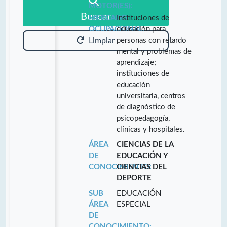
MOTOR(ES):
Buscar
MERCADO
Instituciones de
OCUPACIONAL:
educación para
personas con retardo
Limpiar
mental y problemas de
aprendizaje;
instituciones de
educación
universitaria, centros
de diagnóstico de
psicopedagogía,
clínicas y hospitales.
ÁREA
CIENCIAS DE LA
DE
EDUCACIÓN Y
CONOCIMIENTO:
CIENCIAS DEL
DEPORTE
SUB
EDUCACIÓN
ÁREA
ESPECIAL
DE
CONOCIMIENTO: