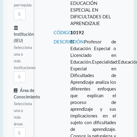
EDUCACIÓN
parroquias
ESPECIAL EN
DIFICULTADES DEL
APRENDIZAJE
CÓDIGO:
10192
Institución
(IEU)
DESCRIPCIÓN:
El Profesor de
Selecciona
Educación Especial o
una o
Licenciado en
más
Educación.Especialidad:Educació
instituciones
Especial en
Dificultades de
Aprendizaje analiza los
diferentes enfoques
Área de
que explican el
Conocimiento
proceso de
Selecciona
aprendizaje y sus
una o
implicaciones en el
más
sujeto con dificultades
áreas
de aprendizaje.
Conoce la naturaleza y