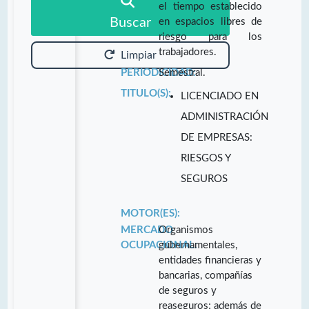
el tiempo establecido
Buscar
en espacios libres de
riesgo para los
trabajadores.
Limpiar
PERIODICIDAD:
Semestral.
TITULO(S):
LICENCIADO EN
ADMINISTRACIÓN
DE EMPRESAS:
RIESGOS Y
SEGUROS
MOTOR(ES):
MERCADO
Organismos
OCUPACIONAL:
gubernamentales,
entidades financieras y
bancarias, compañías
de seguros y
reaseguros; además de