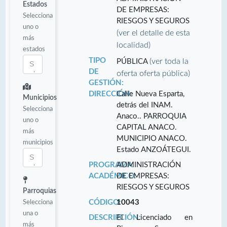
Estados
DE EMPRESAS:
Selecciona
RIESGOS Y SEGUROS
uno o
(ver el detalle de esta
más
localidad)
estados
TIPO
(ver toda la
PÚBLICA
DE
oferta oferta pública)
GESTIÓN:
DIRECCIÓN:
Calle Nueva Esparta,
Municipios
detrás del INAM.
Selecciona
Anaco.. PARROQUIA
uno o
CAPITAL ANACO.
más
MUNICIPIO ANACO.
municipios
Estado ANZOÁTEGUI.
PROGRAMA
ADMINISTRACIÓN
ACADÉMICO:
DE EMPRESAS:
RIESGOS Y SEGUROS
Parroquias
Selecciona
CÓDIGO:
10043
una o
DESCRIPCIÓN:
El Licenciado en
más