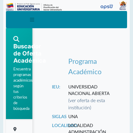
Buscador
de Oferta
Académica
Programa
Encuentra
Académico
programas
académicos
según
IEU:
UNIVERSIDAD
tus
NACIONAL ABIERTA
criterios
(ver oferta de esta
de
institución)
búsqueda
SIGLAS
UNA
LOCALIDAD:
LOCALIDAD
ADMINISTRACIÓN