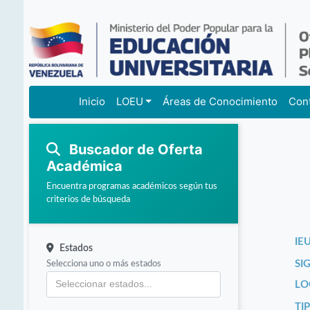
Inicio
LOEU
Áreas de Conocimiento
Con
Buscador de Oferta
Académica
Encuentra programas académicos según tus
criterios de búsqueda
IEU
Estados
Selecciona uno o más estados
SI
LO
TI