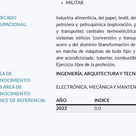
MILITAR
RCADO
Industria alimenticia, del papel, textil, 
UPACIONAL:
petrolera y petroquímica (exploración, p
y transporte); centrales termoeléctrica
sistemas eólicos (conversión y transp
acero y del aluminio (transformación de
en marcha de máquinas de todo tipo y pl
aire acondicionado, tuberías, combustibl
Ejercicio libre de la profesión.
EA DE
INGENIERÍA, ARQUITECTURA Y TEC
NOCIMIENTO:
B ÁREA DE
ELECTRÓNICA, MECÁNICA Y MANTE
NOCIMIENTO:
DICE DE REFERENCIA:
AÑO
INDICE
2022
0.0