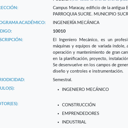
RECCIÓN:
Campus Maracay, edificio de la antigua Bi
PARROQUIA SUCRE. MUNICIPIO SUCRE
OGRAMA ACADÉMICO:
INGENIERÍA MECÁNICA
DIGO:
10010
SCRIPCIÓN:
El Ingeniero Mecánico, es un profes
máquinas y equipos de variada índole, a
operación y mantenimiento de gran cant
en la planificación, proyecto, instalaci
Se desenvuelve en los campos de genera
diseño y controles e instrumentación.
RIODICIDAD:
Semestral.
ULO(S):
INGENIERO MECÁNICO
TOR(ES):
CONSTRUCCIÓN
EMPRENDEDORES
INDUSTRIAL