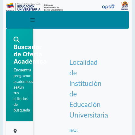
Buscador
de Oferta
Académica
Localidad
Encuentra
de
programas
académicos
Institución
según
de
tus
criterios
Educación
de
búsqueda
Universitaria
IEU: