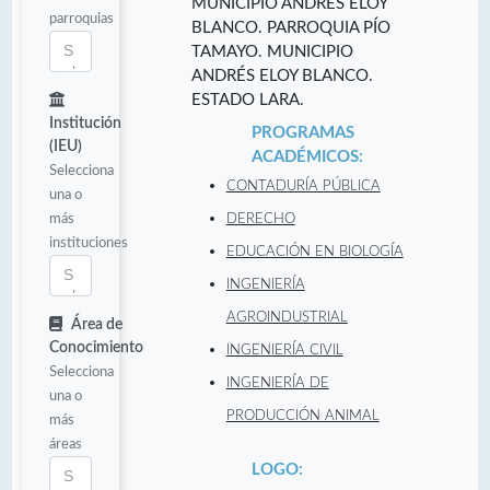
MUNICIPIO ANDRES ELOY
parroquias
BLANCO. PARROQUIA PÍO
TAMAYO. MUNICIPIO
ANDRÉS ELOY BLANCO.
ESTADO LARA.
Institución
PROGRAMAS
(IEU)
ACADÉMICOS:
Selecciona
CONTADURÍA PÚBLICA
una o
más
DERECHO
instituciones
EDUCACIÓN EN BIOLOGÍA
INGENIERÍA
AGROINDUSTRIAL
Área de
Conocimiento
INGENIERÍA CIVIL
Selecciona
INGENIERÍA DE
una o
PRODUCCIÓN ANIMAL
más
áreas
LOGO: