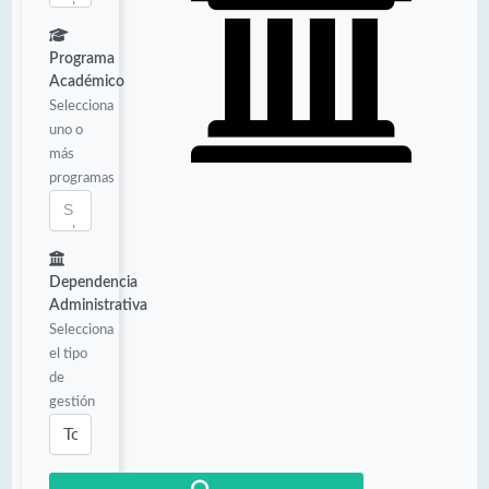
Programa
Académico
Selecciona
uno o
más
programas
Dependencia
Administrativa
Selecciona
el tipo
de
gestión