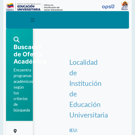
Buscador
de Oferta
Académica
Localidad
Encuentra
de
programas
académicos
Institución
según
de
tus
criterios
Educación
de
búsqueda
Universitaria
IEU: