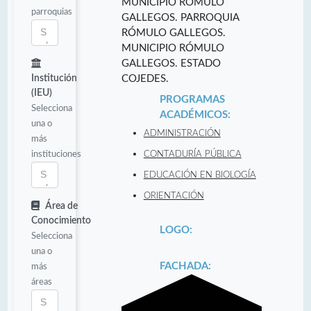
MUNICIPIO ROMULO
parroquias
GALLEGOS. PARROQUIA
RÓMULO GALLEGOS.
MUNICIPIO RÓMULO
GALLEGOS. ESTADO
Institución
COJEDES.
(IEU)
PROGRAMAS
Selecciona
ACADÉMICOS:
una o
ADMINISTRACIÓN
más
instituciones
CONTADURÍA PÚBLICA
EDUCACIÓN EN BIOLOGÍA
ORIENTACIÓN
Área de
Conocimiento
LOGO:
Selecciona
una o
FACHADA:
más
áreas