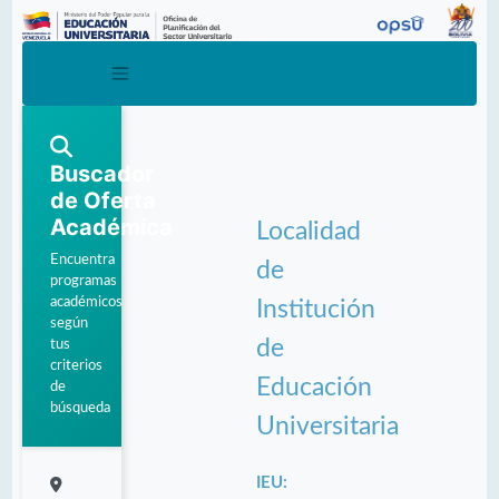
Buscador
de Oferta
Académica
Localidad
Encuentra
de
programas
académicos
Institución
según
de
tus
criterios
Educación
de
búsqueda
Universitaria
IEU: