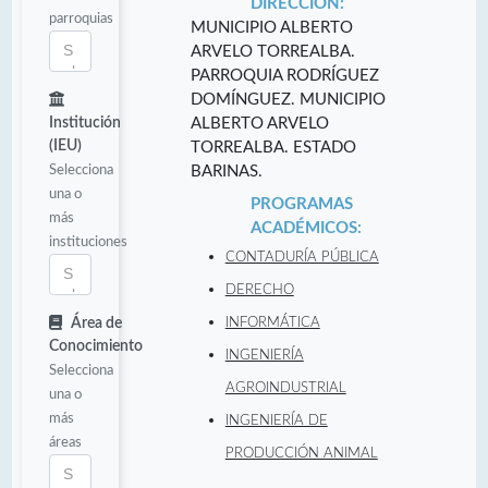
DIRECCIÓN:
parroquias
MUNICIPIO ALBERTO
ARVELO TORREALBA.
PARROQUIA RODRÍGUEZ
DOMÍNGUEZ. MUNICIPIO
Institución
ALBERTO ARVELO
(IEU)
TORREALBA. ESTADO
Selecciona
BARINAS.
una o
PROGRAMAS
más
ACADÉMICOS:
instituciones
CONTADURÍA PÚBLICA
DERECHO
Área de
INFORMÁTICA
Conocimiento
INGENIERÍA
Selecciona
AGROINDUSTRIAL
una o
más
INGENIERÍA DE
áreas
PRODUCCIÓN ANIMAL