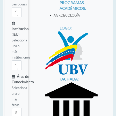
PROGRAMAS
parroquias
ACADÉMICOS:
AGROECOLOGÍA
LOGO:
Institución
(IEU)
Selecciona
una o
más
instituciones
Área de
FACHADA:
Conocimiento
Selecciona
una o
más
áreas