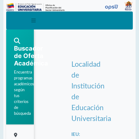
Buscador
de Oferta
Académica
Localidad
Encuentra
de
programas
académicos
Institución
según
de
tus
criterios
Educación
de
búsqueda
Universitaria
IEU: