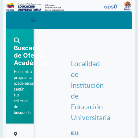
Buscador
de Oferta
Académica
Localidad
Encuentra
de
programas
académicos
Institución
según
de
tus
criterios
Educación
de
búsqueda
Universitaria
IEU: