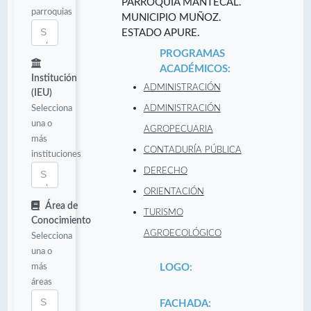
PARROQUIA MANTECAL.
parroquias
MUNICIPIO MUÑOZ.
ESTADO APURE.
PROGRAMAS
ACADÉMICOS:
Institución
ADMINISTRACIÓN
(IEU)
Selecciona
ADMINISTRACIÓN
una o
AGROPECUARIA
más
CONTADURÍA PÚBLICA
instituciones
DERECHO
ORIENTACIÓN
Área de
TURISMO
Conocimiento
AGROECOLÓGICO
Selecciona
una o
más
LOGO:
áreas
FACHADA: