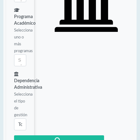
Programa
Académico
Selecciona
uno o
más
programas
Dependencia
Administrativa
Selecciona
el tipo
de
gestión