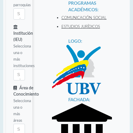
PROGRAMAS
parroquias
ACADÉMICOS:
COMUNICACIÓN SOCIAL
ESTUDIOS JURÍDICOS
Institución
(IEU)
LOGO:
Selecciona
una o
más
instituciones
Área de
Conocimiento
FACHADA:
Selecciona
una o
más
áreas