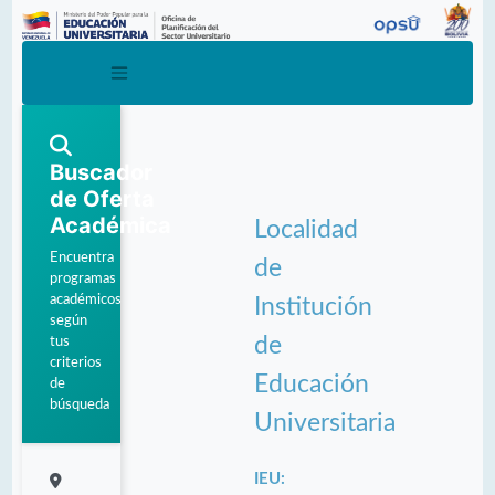
Buscador
de Oferta
Académica
Localidad
Encuentra
de
programas
académicos
Institución
según
de
tus
criterios
Educación
de
búsqueda
Universitaria
IEU: