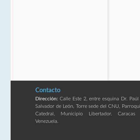
Contacto
Dirección:
Calle Este 2, entre esquina Dr. Paúl
Salvador de León, Torre sede del CNU, Parroqu
Catedral, Municipio Libertador. Caracas
Venezuela.