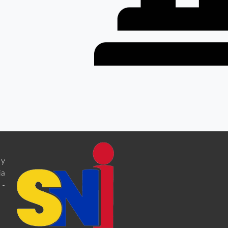
 y
ia
 -