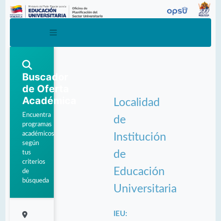
Buscador
de Oferta
Académica
Localidad
Encuentra
de
programas
académicos
Institución
según
de
tus
criterios
Educación
de
búsqueda
Universitaria
IEU: