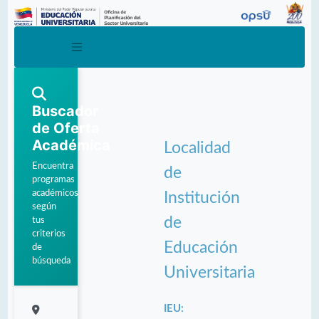
Buscador
de Oferta
Académica
Localidad
Encuentra
de
programas
académicos
Institución
según
de
tus
criterios
Educación
de
búsqueda
Universitaria
IEU: