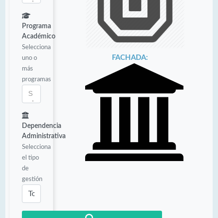
Programa
Académico
Selecciona
FACHADA:
uno o
más
programas
Dependencia
Administrativa
Selecciona
el tipo
de
gestión