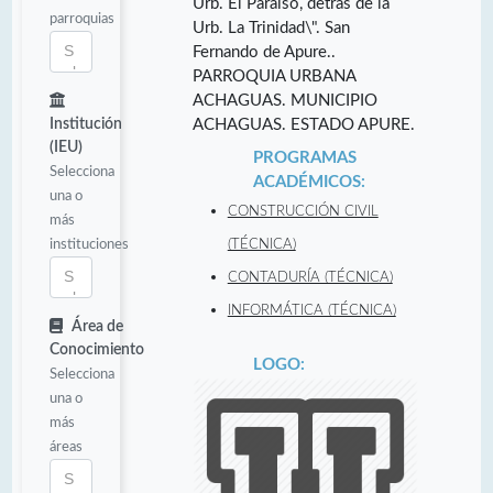
Urb. El Paraiso, detrás de la
parroquias
Urb. La Trinidad\". San
Fernando de Apure..
PARROQUIA URBANA
ACHAGUAS. MUNICIPIO
Institución
ACHAGUAS. ESTADO APURE.
(IEU)
PROGRAMAS
Selecciona
ACADÉMICOS:
una o
CONSTRUCCIÓN CIVIL
más
instituciones
(TÉCNICA)
CONTADURÍA (TÉCNICA)
INFORMÁTICA (TÉCNICA)
Área de
Conocimiento
LOGO:
Selecciona
una o
más
áreas