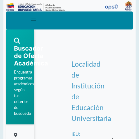
Buscador
de Oferta
Académica
Localidad
Encuentra
de
programas
académicos
Institución
según
de
tus
criterios
Educación
de
búsqueda
Universitaria
IEU: