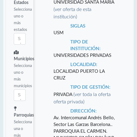
UNIVERSIDAD SANTA MARÍA
Estados
(ver oferta de esta
Selecciona
uno o
institución)
más
SIGLAS
estados
USM
TIPO DE
INSTITUCIÓN:
UNIVERSIDADES PRIVADAS
Municipios
LOCALIDAD:
Selecciona
LOCALIDAD PUERTO LA
uno o
CRUZ
más
municipios
TIPO DE GESTIÓN:
(ver toda la oferta
PRIVADA
oferta privada)
DIRECCIÓN:
Parroquias
Av. Intercomunal Andrés Bello,
Selecciona
Sector Las Garzas Barcelona..
una o
PARROQUIA EL CARMEN.
más