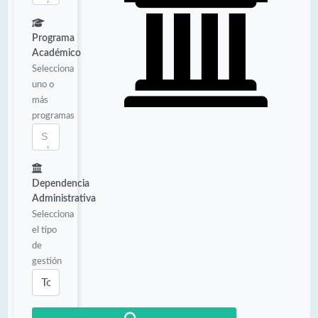
Programa
Académico
Selecciona
uno o
más
programas
Dependencia
Administrativa
Selecciona
el tipo
de
gestión