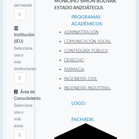
MUNICIPIO SIMÓN BOLÍVAR.
parroquias
ESTADO ANZOÁTEGUI.
PROGRAMAS
ACADÉMICOS:
ADMINISTRACIÓN
Institución
(IEU)
COMUNICACIÓN SOCIAL
Selecciona
CONTADURÍA PÚBLICA
una o
DERECHO
más
instituciones
FARMACIA
INGENIERÍA CIVIL
INGENIERÍA INDUSTRIAL
Área de
Conocimiento
LOGO:
Selecciona
una o
más
FACHADA:
áreas