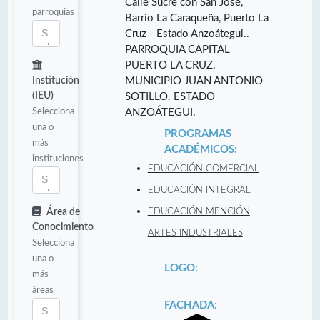
Calle Sucre con San José,
parroquias
Barrio La Caraqueña, Puerto La
Cruz - Estado Anzoátegui..
PARROQUIA CAPITAL
PUERTO LA CRUZ.
Institución
MUNICIPIO JUAN ANTONIO
(IEU)
SOTILLO. ESTADO
Selecciona
ANZOÁTEGUI.
una o
PROGRAMAS
más
ACADÉMICOS:
instituciones
EDUCACIÓN COMERCIAL
EDUCACIÓN INTEGRAL
Área de
EDUCACIÓN MENCIÓN
Conocimiento
ARTES INDUSTRIALES
Selecciona
una o
LOGO:
más
áreas
FACHADA: