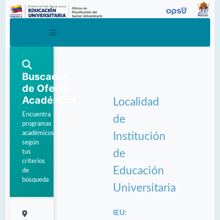
Buscador
de Oferta
Académica
Localidad
Encuentra
de
programas
académicos
Institución
según
de
tus
criterios
Educación
de
búsqueda
Universitaria
IEU: