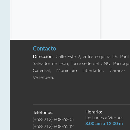
Contacto
Dirección:
Calle Este 2, entre esquina Dr. Paúl
Salvador de León, Torre sede del CNU, Parroqu
Catedral, Municipio Libertador. Caracas
Venezuela.
Horario:
Teléfonos:
De Lunes a Viernes:
(+58-212) 808-6205
8:00 am a 12:00 m
(+58-212) 808-6542