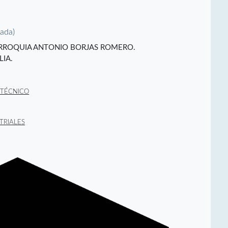
O
vada)
.. PARROQUIA ANTONIO BORJAS ROMERO.
IA.
 TÉCNICO
TRIALES