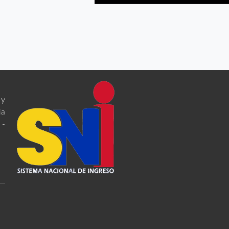
 y
ia
 -